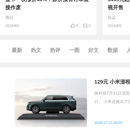
接作废
视开售
黑白
拾柒
2026/8/5
0
0
2026/8/5
最新
热文
热评
一图
好文
数据
129元 小米澎
快科技7月31日消
订。 小米还推出了澎
2026-07-31 00:01