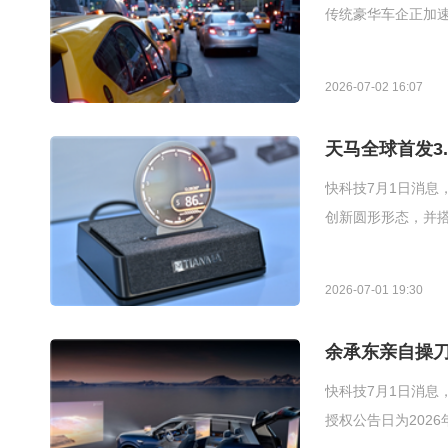
传统豪华车企正加
2026-07-02 16:07
天马全球首发3.
快科技7月1日消息，
创新圆形形态，并
2026-07-01 19:30
余承东亲自操
快科技7月1日消息
授权公告日为202