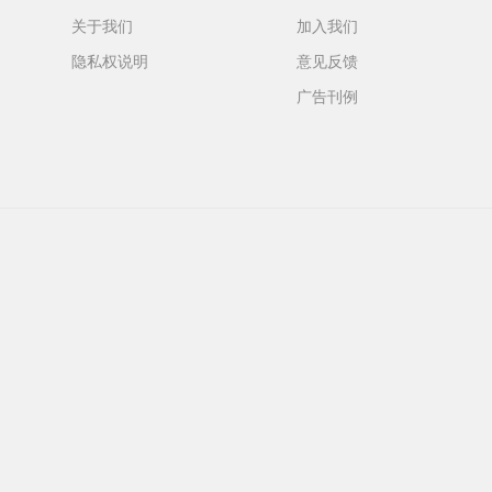
关于我们
加入我们
隐私权说明
意见反馈
广告刊例