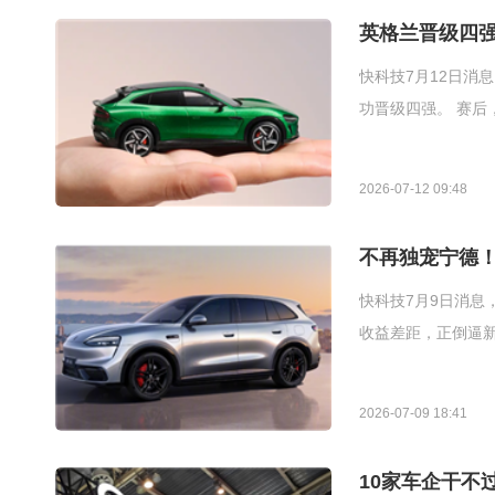
英格兰晋级四强
快科技7月12日消
功晋级四强。 赛后
2026-07-12 09:48
不再独宠宁德
快科技7月9日消息
收益差距，正倒逼
2026-07-09 18:41
10家车企干不