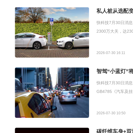
私人桩从选配
快科技7月30日消
2300万大关，达23
2026-07-30 16:11
智驾“小蓝灯”
快科技7月30日消
GB4785《汽车
2026-07-30 10:50
碳纤维车身+双