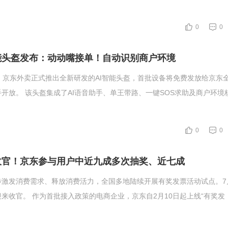
0
0
能头盔发布：动动嘴接单！自动识别商户环境
，京东外卖正式推出全新研发的AI智能头盔，首批设备将免费发放给京东
开放。 该头盔集成了AI语音助手、单王带路、一键SOS求助及商户环境
0
0
收官！京东参与用户中近九成多次抽奖、近七成
激发消费需求、释放消费活力，全国多地陆续开展有奖发票活动试点。7
来收官。 作为首批接入政策的电商企业，京东自2月10日起上线“有奖发