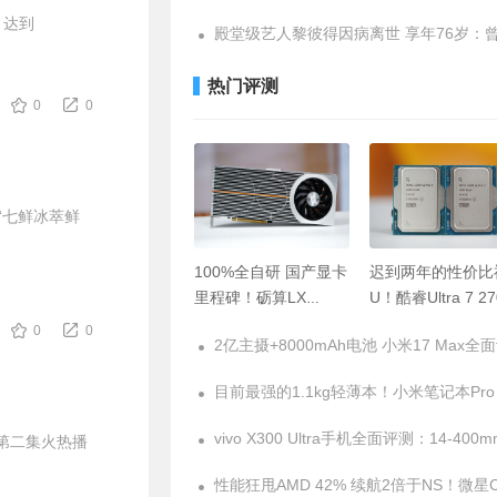
，达到
热门评测
0
0
“七鲜冰萃鲜
100%全自研 国产显卡
迟到两年的性价比
里程碑！砺算LX
U！酷睿Ultra 7 27
7G100首发评测：能
Plus首发评测：用
0
0
玩3A就已是成功
Ultra 7的钱 买超
Ultra 9的游戏性能
第二集火热播