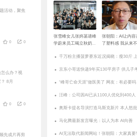
主题活动，聚焦
张雪峰女儿张姩菡请峰
张朝阳：AI让内容
0
0
学蔚来员工喝立秋奶茶
了塑料感 我从来
往年都是张雪峰买单
AI漫剧
边怎么办？视
？ 8月
“峰哥亡命天涯”做医美了 网友：有必要吗
0
0
马化腾最新发言曝光：以人为本 AI向善
统视频先成片再剪