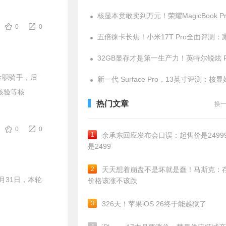
0
0
全职骑手，后
核验等核
热门文章
换
0
0
1
余承东回应发布会口误：起售价是24999
是2499
2
天天想着崩盘不是坏就是蠢！马斯克：
月31日，本轮
价格该涨不该跌
3
326天！苹果iOS 26终于能越狱了