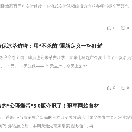
现播放画面同步实时修改，在流式实时视频编辑方向的各项指标全面领先
0
0
短保冰萃鲜啤：用“不杀菌”重新定义一杯好鲜
的热浪席卷全国，啤酒也迎来消费旺季。京东七鲜超市今夏上线了一款名为
、7.9元、12天短保——“昨天生产，今天上架&r
0
0
击的“公瑾爆蛋”3.0版夺冠了！冠军同款食材
视、芒果TV与京东联合出品的首档自制美食综艺《家乡美食大赛》湖南站
肉”引爆话题之后，本期聚焦湖南家常菜“醋炒蛋”，再