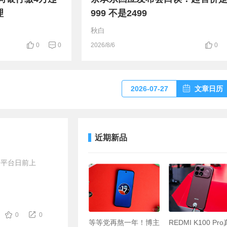
理
999 不是2499
秋白
0
0
2026/8/6
0
2026-07-27
文章日历
近期新品
购平台日前上
0
0
等等党再熬一年！博主
REDMI K100 Pr