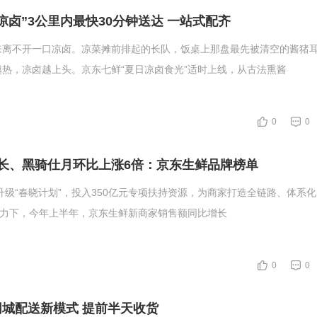
凉卤”3公里内最快30分钟送达 一站式配齐
来离不开一口凉卤。凉菜摊前排起的长队，饭桌上那盘最先被清空的酱猪
热，凉卤越上头。京东七鲜“夏日凉卤食光”适时上线，从古法熏酱
0
0
长、黑骑仕月环比上涨6倍：京东生鲜品牌榜单
面升级“春晓计划”，投入350亿元专项扶持资源，为商家打造全链路、体系
助力下，今年上半年，京东生鲜新商家销售额同比增长
0
0
城配送新模式 提前半天收货