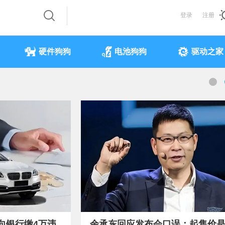
登录
注册
硬件狗狗
电池狗狗
驱动之家
向银行缴4万违
余承东回应发布会口误：起售价是