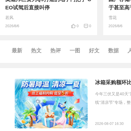
EO试驾后直接叫停
于甚至高
若风
雪花
2026/8/6
0
0
2026/8/6
最新
热文
热评
一图
好文
数据
冰箱采购额环比暴
今年三伏又是40天
线“清凉节”专场，
2026-08-07 16:30