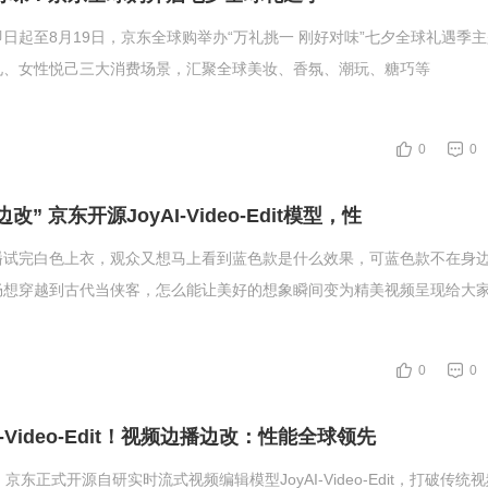
日起至8月19日，京东全球购举办“万礼挑一 刚好对味”七夕全球礼遇季
礼、女性悦己三大消费场景，汇聚全球美妆、香氛、潮玩、糖巧等
0
0
” 京东开源JoyAI-Video-Edit模型，性
播试完白色上衣，观众又想马上看到蓝色款是什么效果，可蓝色款不在身
想穿越到古代当侠客，怎么能让美好的想象瞬间变为精美视频呈现给大家
0
0
I-Video-Edit！视频边播边改：性能全球领先
京东正式开源自研实时流式视频编辑模型JoyAI-Video-Edit，打破传