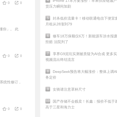
4
iPhone 17本月要涨价：苹果供应链减产
0
0
货压力瞬间加剧
5
封杀低价流量卡！移动联通电信下便宜
月租从28涨到79
懂你」。 此
6
修车18万保额仅6万！新能源车涉水报
拒赔 法院判了
7
享界G9泥坑实测被质疑为AI合成 更多
0
0
视频流出终结流言
8
DeepSeek预告将大幅涨价：整体上调A
务定价
次系统性修订，
9
女骑请注意罩杯尺寸
10
国产存储不会贱卖！长鑫：报价不低于
高于三星和海力士
0
0