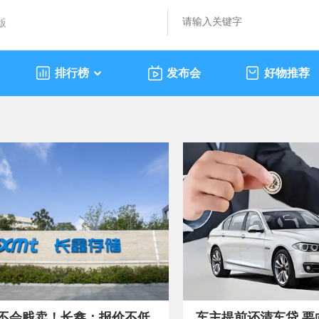
版
排行榜
发布会
好物推荐
不会贱卖！长鑫：报价不低
车主提前还清车贷 要