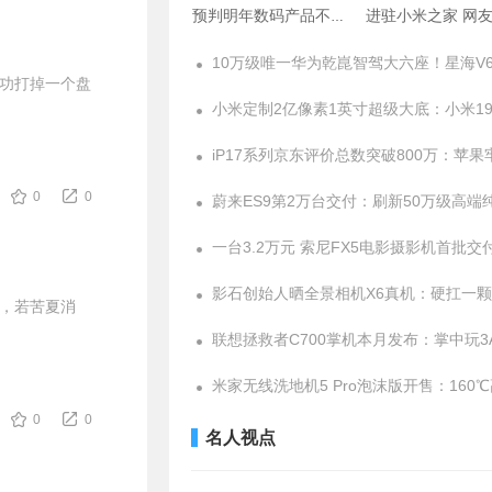
预判明年数码产品不再
进驻小米之家 网
涨价
手后直呼漂亮
成功打掉一个盘
0
0
俗，若苦夏消
0
0
名人视点