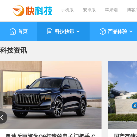
手机版
安卓版
苹果端
博客
首页
科技快讯
产品体验
科技资讯
奥迪斥巨资为Q9打造的电子门把手 C
国产存储