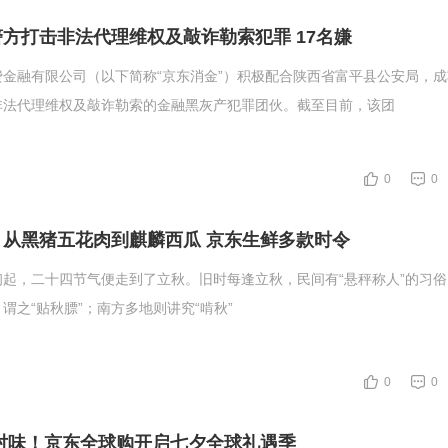
方打击非法代理维权及敲诈勒索犯罪 17名嫌
金融有限公司（以下简称“京东消金”）积极配合陕西省富平县公安局，
非法代理维权及敲诈勒索的金融黑灰产犯罪团伙。截至目前，该团
0
0
从黑猪五花肉到麒麟西瓜 京东生鲜多款时令
起，二十四节气便走到了立秋。旧时每逢立秋，民间有“悬秤称人”的习
谓之“贴秋膘”；南方多地则讲究“啃秋”
0
0
对味！京东全球购开启七夕全球礼遇季