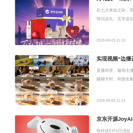
在七夕来临之际，即
情侣送礼、玄学送
2026-08-05 11:19
实现视频“边播边改
直播间里，服饰主
频聊天时，和朋友畅
2026-08-05 11:14
京东开源JoyA
快科技8月5日消息，