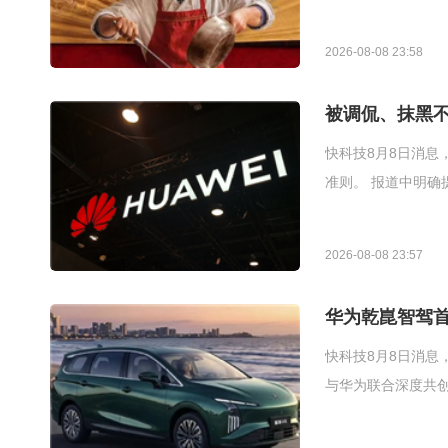
2026-08-08 23:58
被调侃、抹黑
快科技8月8日消
准则。 报道中明
2026-08-08 23:57
华为乾崑智驾首
快科技8月8日消息
与华为联合深度共创