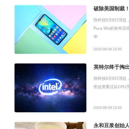
破除美国制裁！
快科技8月8日消息
Pura 90s的发
华
2026-08-08 23:50
英特尔终于掏出
快科技8月8日消息，
密这类重活从CPU
2026-08-08 23:50
永和豆浆创始人