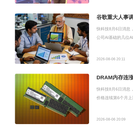
谷歌重大人事调
快科技8月6日消息
公司AI基础的几位
2026-08-06 20:11
DRAM内存连
快科技8月6日消息
价格连续第6个月上
2026-08-06 20:09