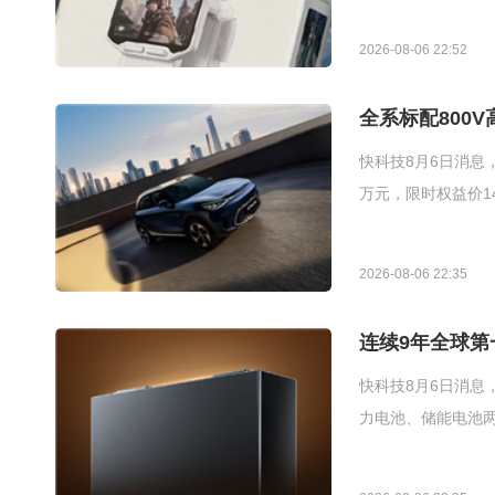
2026-08-06 22:52
全系标配800V
快科技8月6日消息，
万元，限时权益价14
2026-08-06 22:35
连续9年全球第
快科技8月6日消息，
力电池、储能电池两