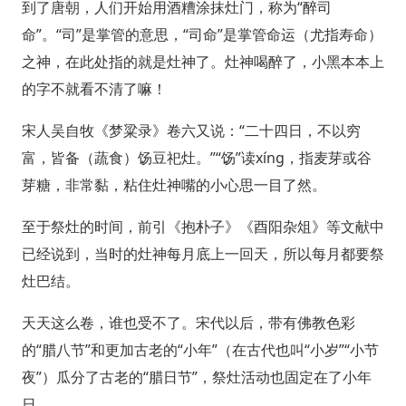
到了唐朝，人们开始用酒糟涂抹灶门，称为“醉司
命”。“司”是掌管的意思，“司命”是掌管命运（尤指寿命）
之神，在此处指的就是灶神了。灶神喝醉了，小黑本本上
的字不就看不清了嘛！
宋人吴自牧《梦粱录》卷六又说：“二十四日，不以穷
富，皆备（蔬食）饧豆祀灶。”“饧”读xínɡ，指麦芽或谷
芽糖，非常黏，粘住灶神嘴的小心思一目了然。
至于祭灶的时间，前引《抱朴子》《酉阳杂俎》等文献中
已经说到，当时的灶神每月底上一回天，所以每月都要祭
灶巴结。
天天这么卷，谁也受不了。宋代以后，带有佛教色彩
的“腊八节”和更加古老的“小年”（在古代也叫“小岁”“小节
夜”）瓜分了古老的“腊日节”，祭灶活动也固定在了小年
日。