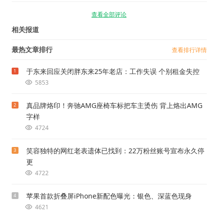
查看全部评论
相关报道
最热文章排行
查看排行详情
于东来回应关闭胖东来25年老店：工作失误 个别租金失控
1
5853
真品牌烙印！奔驰AMG座椅车标把车主烫伤 背上烙出AMG
2
字样
4724
笑容独特的网红老表遗体已找到：22万粉丝账号宣布永久停
3
更
4722
苹果首款折叠屏iPhone新配色曝光：银色、深蓝色现身
4
4621