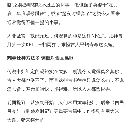
赂”之类放哪都说不过去的坏事，但也颇多类似于“在月
底、年底唱歌跳舞”，或者“起夜时裸奔了”之类今人看来
通常觉得不值一提的小事。
人非圣贤，孰能无过，何况算的净是这种“小过”。灶神每
月算一次KPI，三扣两扣，难怪古人平均寿命这么短。
糊弄灶神方法多
调糖对酒且高歌
传说中灶神定的规矩实在太多，别说今人觉得莫名其妙，
古人大都也受不了。而且这些古书往往只说怎么罚，不说
怎么赏，寿命扣得快，挣得难。所以人人都想糊弄。
前面提到，从汉朝开始，人们常用黄羊祀灶。后来《四民
月令》《荆楚岁时记》等重要古籍中，也提到有用大米、
大雁、猪来祭灶的。