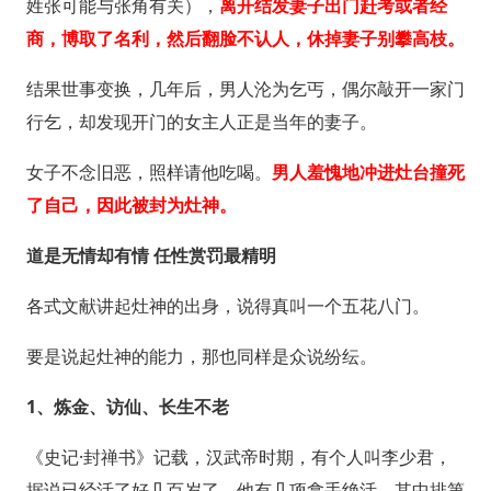
姓张可能与张角有关），
离开结发妻子出门赶考或者经
商，博取了名利，然后翻脸不认人，休掉妻子别攀高枝。
结果世事变换，几年后，男人沦为乞丐，偶尔敲开一家门
行乞，却发现开门的女主人正是当年的妻子。
女子不念旧恶，照样请他吃喝。
男人羞愧地冲进灶台撞死
了自己，因此被封为灶神。
道是无情却有情
任性赏罚最精明
各式文献讲起灶神的出身，说得真叫一个五花八门。
要是说起灶神的能力，那也同样是众说纷纭。
1、炼金、访仙、长生不老
《史记·封禅书》记载，汉武帝时期，有个人叫李少君，
据说已经活了好几百岁了。他有几项拿手绝活，其中排第