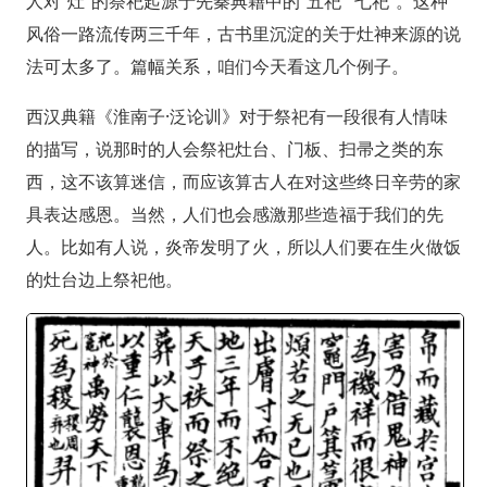
人对“灶”的祭祀起源于先秦典籍中的“五祀”“七祀”。这种
风俗一路流传两三千年，古书里沉淀的关于灶神来源的说
法可太多了。篇幅关系，咱们今天看这几个例子。
西汉典籍《淮南子·泛论训》对于祭祀有一段很有人情味
的描写，说那时的人会祭祀灶台、门板、扫帚之类的东
西，这不该算迷信，而应该算古人在对这些终日辛劳的家
具表达感恩。当然，人们也会感激那些造福于我们的先
人。比如有人说，炎帝发明了火，所以人们要在生火做饭
的灶台边上祭祀他。