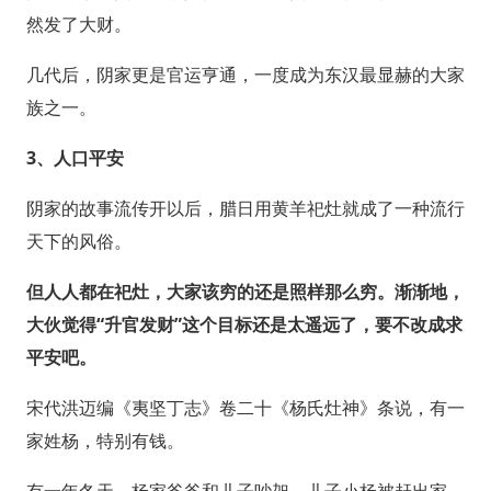
然发了大财。
几代后，阴家更是官运亨通，一度成为东汉最显赫的大家
族之一。
3、人口平安
阴家的故事流传开以后，腊日用黄羊祀灶就成了一种流行
天下的风俗。
但人人都在祀灶，大家该穷的还是照样那么穷。渐渐地，
大伙觉得“升官发财”这个目标还是太遥远了，要不改成求
平安吧。
宋代洪迈编《夷坚丁志》卷二十《杨氏灶神》条说，有一
家姓杨，特别有钱。
有一年冬天，杨家爸爸和儿子吵架，儿子小杨被赶出家