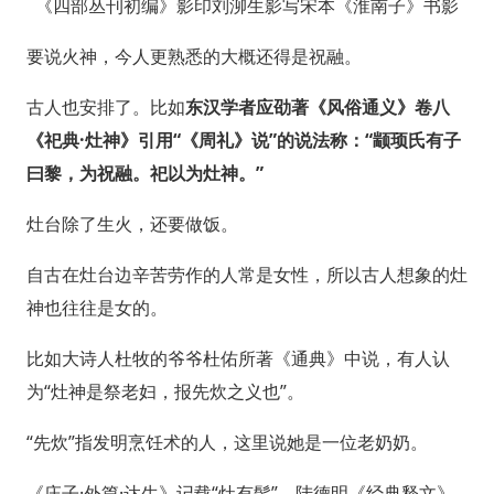
《四部丛刊初编》影印刘泖生影写宋本《淮南子》书影
要说火神，今人更熟悉的大概还得是祝融。
古人也安排了。比如
东汉学者应劭著《风俗通义》卷八
《祀典·灶神》引用“《周礼》说”的说法称：“颛顼氏有子
曰黎，为祝融。祀以为灶神。”
灶台除了生火，还要做饭。
自古在灶台边辛苦劳作的人常是女性，所以古人想象的灶
神也往往是女的。
比如大诗人杜牧的爷爷杜佑所著《通典》中说，有人认
为“灶神是祭老妇，报先炊之义也”。
“先炊”指发明烹饪术的人，这里说她是一位老奶奶。
《庄子·外篇·达生》记载“灶有髻”。陆德明《经典释文》