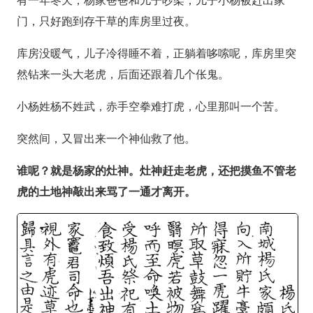
门，只好跑到存干草的库房里过夜。
库房没暖气，儿子冷得睡不着，正躺着哆嗦呢，库房里突
然钻来一头大老虎，后面还跟着几个伥鬼。
小杨姓杨不姓武，赤手空拳难打虎，心里那叫一个苦。
突然间，又冒出来一个神仙救了他。
谁呢？就是杨家的灶神。灶神赶走老虎，还把摸鱼不管老
虎的土地神敲出来骂了一通才离开。