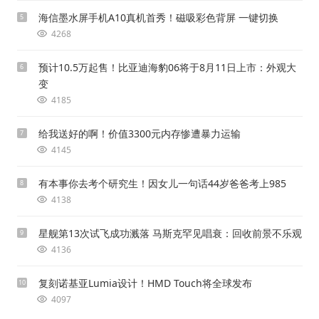
海信墨水屏手机A10真机首秀！磁吸彩色背屏 一键切换
5
4268
预计10.5万起售！比亚迪海豹06将于8月11日上市：外观大
6
变
4185
给我送好的啊！价值3300元内存惨遭暴力运输
7
4145
有本事你去考个研究生！因女儿一句话44岁爸爸考上985
8
4138
星舰第13次试飞成功溅落 马斯克罕见唱衰：回收前景不乐观
9
4136
复刻诺基亚Lumia设计！HMD Touch将全球发布
10
4097