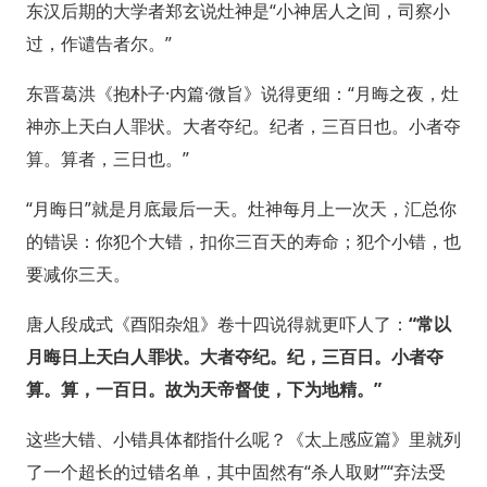
东汉后期的大学者郑玄说灶神是“小神居人之间，司察小
过，作谴告者尔。”
东晋葛洪《抱朴子·内篇·微旨》说得更细：“月晦之夜，灶
神亦上天白人罪状。大者夺纪。纪者，三百日也。小者夺
算。算者，三日也。”
“月晦日”就是月底最后一天。灶神每月上一次天，汇总你
的错误：你犯个大错，扣你三百天的寿命；犯个小错，也
要减你三天。
唐人段成式《酉阳杂俎》卷十四说得就更吓人了：
“常以
月晦日上天白人罪状。大者夺纪。纪，三百日。小者夺
算。算，一百日。故为天帝督使，下为地精。”
这些大错、小错具体都指什么呢？《太上感应篇》里就列
了一个超长的过错名单，其中固然有“杀人取财”“弃法受