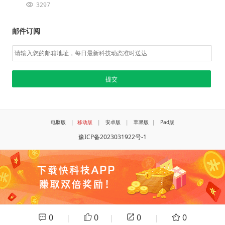
3297
邮件订阅
电脑版
|
移动版
|
安卓版
|
苹果版
|
Pad版
豫ICP备2023031922号-1
0
0
0
0
|
|
|