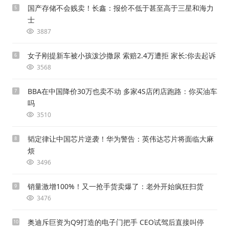
国产存储不会贱卖！长鑫：报价不低于甚至高于三星和海力
5
士
3887
女子刚提新车被小孩泼沙撒尿 索赔2.4万遭拒 家长:你去起诉
6
3568
BBA在中国降价30万也卖不动 多家4S店闭店跑路：你买油车
7
吗
3510
韬定律让中国芯片逆袭！华为警告：英伟达芯片将面临大麻
8
烦
3496
销量激增100%！又一抢手货卖爆了：老外开始疯狂扫货
9
3476
奥迪斥巨资为Q9打造的电子门把手 CEO试驾后直接叫停
10