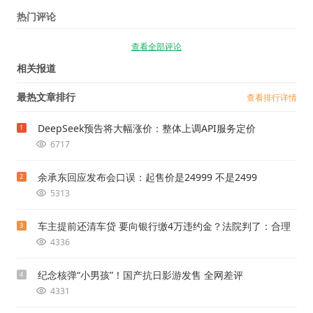
热门评论
查看全部评论
相关报道
最热文章排行
查看排行详情
DeepSeek预告将大幅涨价：整体上调API服务定价
1
6717
余承东回应发布会口误：起售价是24999 不是2499
2
5313
车主提前还清车贷 要向银行缴4万违约金？法院判了：合理
3
4336
纪念核弹“小男孩”！国产抗日影游发售 全网差评
4
4331