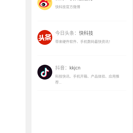
快科技官方微博
今日头条：
快科技
带来硬件软件、手机数码最快资讯！
抖音：
kkjcn
科技快讯、手机开箱、产品体验、应用推
荐...