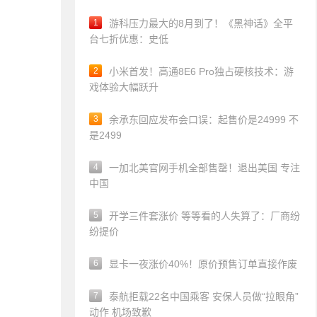
1
游科压力最大的8月到了！《黑神话》全平
台七折优惠：史低
2
小米首发！高通8E6 Pro独占硬核技术：游
戏体验大幅跃升
3
余承东回应发布会口误：起售价是24999 不
是2499
4
一加北美官网手机全部售罄！退出美国 专注
中国
5
开学三件套涨价 等等看的人失算了：厂商纷
纷提价
6
显卡一夜涨价40%！原价预售订单直接作废
7
泰航拒载22名中国乘客 安保人员做“拉眼角”
动作 机场致歉