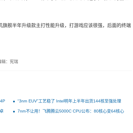
天玑旗舰半年升级款主打性能升级，打游戏应该很强，后面的终端
编辑：宪瑞
4P
“3nm EUV”工艺稳了 Intel明年上半年出货144核至强处理
器：超越Zen4
安卓
7nm不让用！飞腾腾云5000C CPU公布：80核心变64核心
性能大大缩水