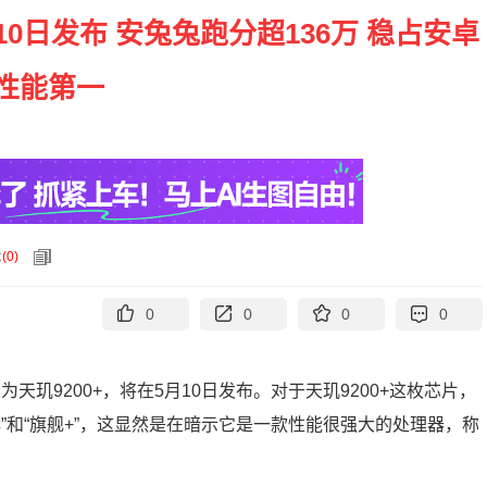
10日发布 安兔兔跑分超136万 稳占安卓
性能第一
论
(
0
)
0
0
0
0
玑9200+，将在5月10日发布。对于天玑9200+这枚芯片，
”和“旗舰+”，这显然是在暗示它是一款性能很强大的处理器，称