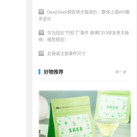
8
DeepSeek预告将大幅涨价：整体上调API服
务定价
9
华为回应“竹知了”事件 微博CEO转发黑手脉
络：细思极恐！
10
女骑请注意罩杯尺寸
好物推荐
换一波