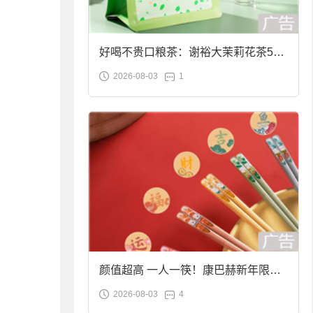
好喝不贵口粮茶：谢裕大茉莉花茶50g
2026-08-03
1
袋装9.9元到手
颜值超高 一人一筷！康巴赫新年限定
2026-08-03
4
合金筷子大促：19.9元