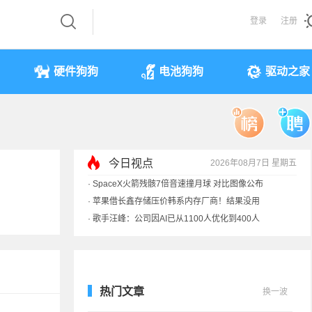
登录
注册
硬件狗狗
电池狗狗
驱动之家
今日视点
2026年08月7日 星期五
·
SpaceX火箭残骸7倍音速撞月球 对比图像公布
·
苹果借长鑫存储压价韩系内存厂商！结果没用
·
歌手汪峰：公司因AI已从1100人优化到400人
·
索尼旗舰电视上市：115寸、149999元
热门文章
换一波