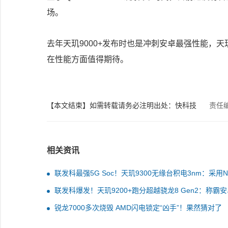
场。
去年天玑9000+发布时也是冲刺安卓最强性能，
在性能方面值得期待。
【本文结束】如需转载请务必注明出处：快科技
责任
相关资讯
联发科最强5G Soc！天玑9300无缘台积电3nm：采用N
工艺
联发科爆发！天玑9200+跑分超越骁龙8 Gen2：称霸
锐龙7000多次烧毁 AMD闪电锁定“凶手”！果然猜对了