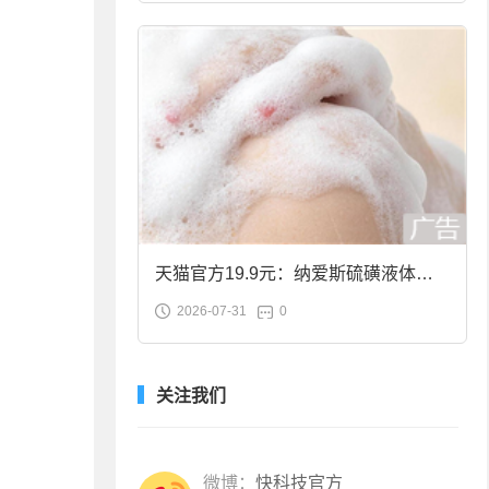
天猫官方19.9元：纳爱斯硫磺液体香
2026-07-31
0
皂2斤大促
关注我们
微博：
快科技官方