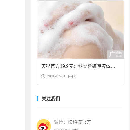
天猫官方19.9元：纳爱斯硫磺液体香
2026-07-31
0
皂2斤大促
关注我们
微博：
快科技官方