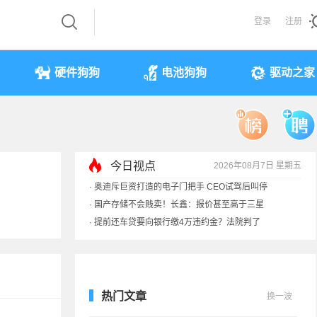
登录
注册
硬件狗狗
电池狗狗
驱动之家
·
奥迪斥巨资打造的电子门把手 CEO试驾后叫停
今日视点
2026年08月7日 星期五
·
国产存储不会贱卖！长鑫：报价甚至高于三星
·
提前还车贷要向银行缴4万违约金？法院判了
·
余承东回应发布会口误：起售价不是2499
热门文章
换一波