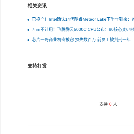
相关资讯
已投产！Intel确认14代酷睿Meteor Lake下半年到来：
4nm EUV+新架构
7nm不让用！飞腾腾云5000C CPU公布：80核心变64
性能大大缩水
芯片一哥商业机密被窃 损失数百万 前员工被判刑一年
支持打赏
支持
0
人