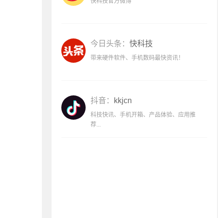
快科技官方微博
今日头条：
快科技
带来硬件软件、手机数码最快资讯！
抖音：
kkjcn
科技快讯、手机开箱、产品体验、应用推
荐...