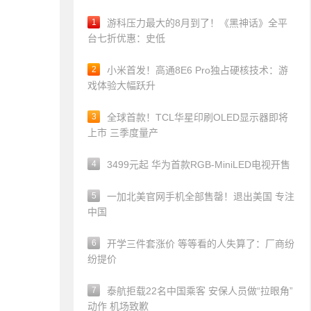
1
游科压力最大的8月到了！《黑神话》全平
台七折优惠：史低
2
小米首发！高通8E6 Pro独占硬核技术：游
戏体验大幅跃升
3
全球首款！TCL华星印刷OLED显示器即将
上市 三季度量产
4
3499元起 华为首款RGB-MiniLED电视开售
5
一加北美官网手机全部售罄！退出美国 专注
中国
6
开学三件套涨价 等等看的人失算了：厂商纷
纷提价
7
泰航拒载22名中国乘客 安保人员做“拉眼角”
动作 机场致歉