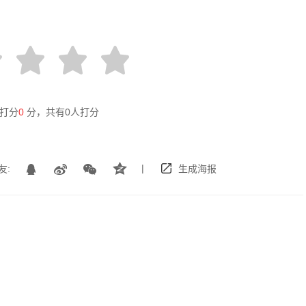
打分
0
分，共有
0
人打分
|
友:
生成海报