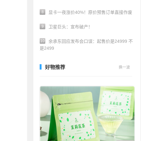
8
显卡一夜涨价40%！原价预售订单直接作废
9
卫星巨头：宣布破产！
10
余承东回应发布会口误：起售价是24999 不
是2499
好物推荐
换一波