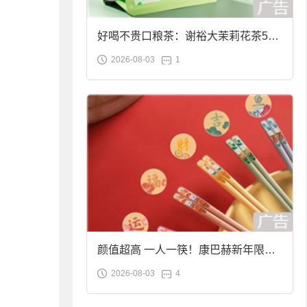
好喝不贵口粮茶：谢裕大茉莉花茶50g
2026-08-03
1
袋装9.9元到手
颜值超高 一人一筷！康巴赫新年限定
2026-08-03
4
合金筷子大促：19.9元