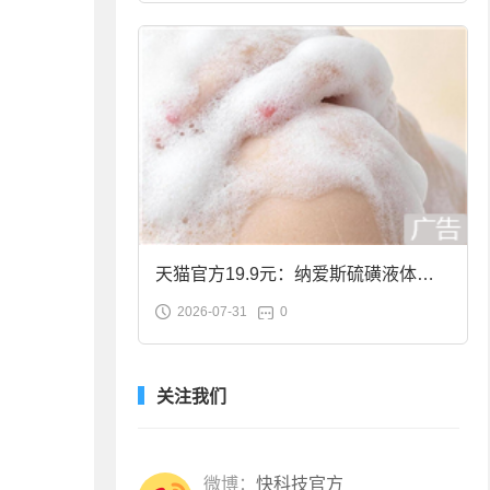
天猫官方19.9元：纳爱斯硫磺液体香
2026-07-31
0
皂2斤大促
关注我们
微博：
快科技官方