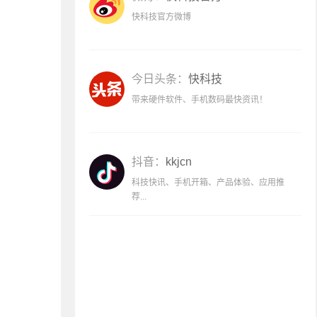
快科技官方微博
今日头条：
快科技
带来硬件软件、手机数码最快资讯！
抖音：
kkjcn
科技快讯、手机开箱、产品体验、应用推
荐...