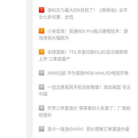
1
游科压力最大的8月到了！《黑神话》全平
台七折优惠：史低
2
小米首发！高通8E6 Pro独占硬核技术：游
戏体验大幅跃升
3
全球首款！TCL华星印刷OLED显示器即将
上市 三季度量产
4
3499元起 华为首款RGB-MiniLED电视开售
5
一加北美官网手机全部售罄！退出美国 专注
中国
6
开学三件套涨价 等等看的人失算了：厂商纷
纷提价
7
显卡一夜涨价40%！原价预售订单直接作废