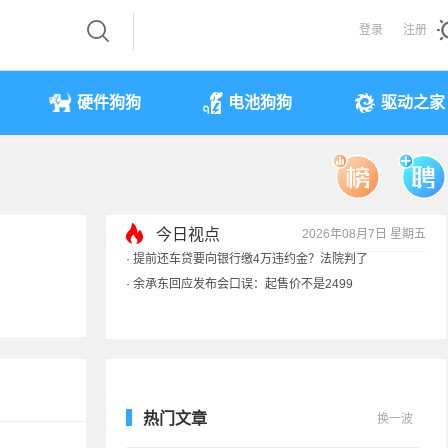
登录
注册
硬件狗狗
电池狗狗
驱动之家
今日视点
2026年08月7日 星期五
·
余承东回应发布会口误：起售价不是2499
·
奥迪斥巨资打造的电子门把手 CEO试驾后叫停
·
国产存储不会贱卖！长鑫：报价甚至高于三星
·
提前还车贷要向银行缴4万违约金？法院判了
热门文章
换一波