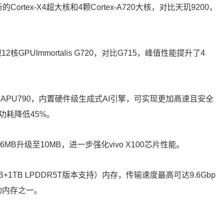
rtex-X4超大核和4颗Cortex-A720大核，对比天玑9200，
GPUImmortalis G720，对比G715，峰值性能提升了4
器APU790，内置硬件级生成式AI引擎，可实现更加高速且安全
功耗降低45%。
MB升级至10MB，进一步强化vivo X100芯片性能。
GB+1TB LPDDR5T版本支持）内存，传输速度最高可达9.6Gbp
动内存之一。