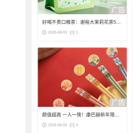
好喝不贵口粮茶：谢裕大茉莉花茶50g
2026-08-03
1
袋装9.9元到手
颜值超高 一人一筷！康巴赫新年限定
2026-08-03
4
合金筷子大促：19.9元