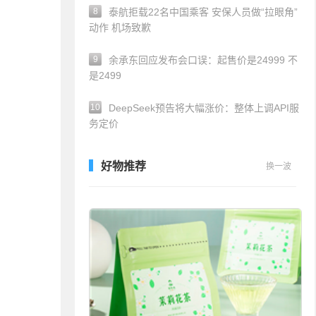
8
泰航拒载22名中国乘客 安保人员做“拉眼角”
动作 机场致歉
9
余承东回应发布会口误：起售价是24999 不
是2499
10
DeepSeek预告将大幅涨价：整体上调API服
务定价
好物推荐
换一波