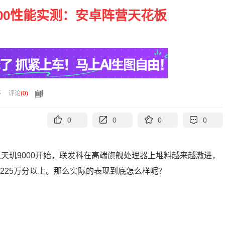
00性能实测：安卓阵营天花板
亭
评论
(
0
)
0
0
0
0
R5T，从天玑9000开始，联发科在高端旗舰处理器上堆料越来越激进，
了225万分以上。那么实际的表现到底怎么样呢？