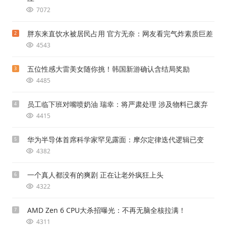
7072
胖东来直饮水被居民占用 官方无奈：网友看完气炸素质巨差
2
4543
五位性感大雷美女随你挑！韩国新游确认含结局奖励
3
4485
员工临下班对嘴喷奶油 瑞幸：将严肃处理 涉及物料已废弃
4
4415
华为半导体首席科学家罕见露面：摩尔定律迭代逻辑已变
5
4382
一个真人都没有的爽剧 正在让老外疯狂上头
6
4322
AMD Zen 6 CPU大杀招曝光：不再无脑全核拉满！
7
4311