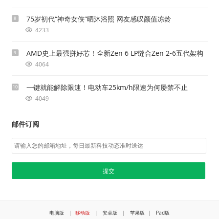
75岁初代“神奇女侠”晒沐浴照 网友感叹颜值冻龄
8
4233
AMD史上最强拼好芯！全新Zen 6 LP缝合Zen 2-6五代架构
9
4064
一键就能解除限速！电动车25km/h限速为何屡禁不止
10
4049
邮件订阅
电脑版
|
移动版
|
安卓版
|
苹果版
|
Pad版