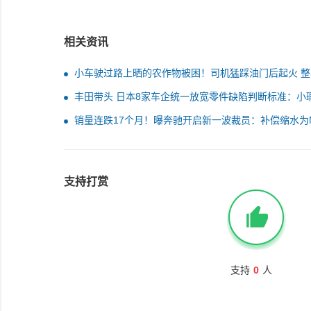
相关资讯
小车驶过路上晒的农作物被困！司机猛踩油门后起火 整
烧毁
丰田带头 日本8家车企统一放宽零件缺陷判断标准：小
不再算不良品
销量连跌17个月！曝奔驰开启新一波裁员：补偿缩水为N
支持打赏
支持
0
人