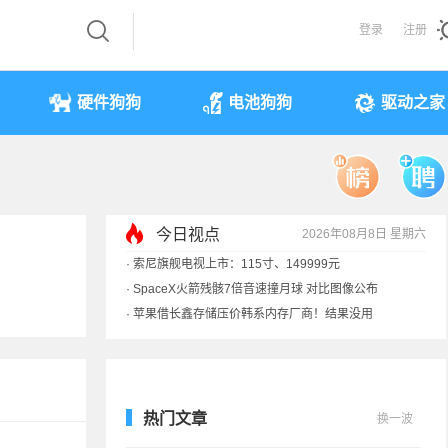
登录
注册
硬件狗狗
电池狗狗
驱动之家
今日视点
2026年08月8日 星期六
·
索尼旗舰电视上市：115寸、149999元
·
SpaceX火箭残骸7倍音速撞月球 对比图像公布
·
苹果借长鑫存储压价韩系内存厂商！结果没用
·
歌手汪峰：公司因AI已从1100人优化到400人
热门文章
换一波