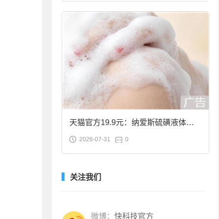
天猫官方19.9元：纳爱斯硫磺液体香
2026-07-31
0
皂2斤大促
关注我们
微博：
快科技官方