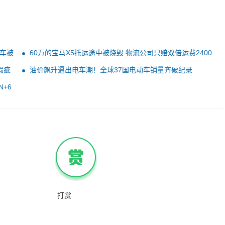
车被
60万的宝马X5托运途中被烧毁 物流公司只赔双倍运费2400
元！法院判了
瑕疵
油价飙升逼出电车潮！全球37国电动车销量齐破纪录
+6
打赏