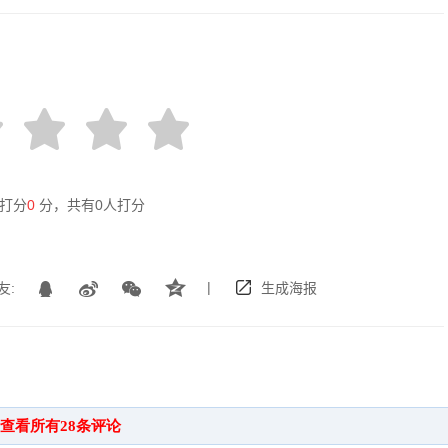
打分
0
分，共有
0
人打分
|
友:
生成海报