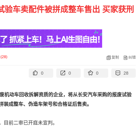
试验车卖配件被拼成整车售出 买家获刑
论
(
28
)
复制
纠错
0
0
0
28
废机动车回收拆解资质的企业，将从长安汽车采购的报废试验
拼装成整车、伪造车架号和合格证后售卖。
，目前二审已开庭未宣判。