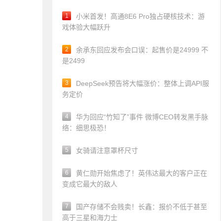
1
小米首发！高通8E6 Pro独占硬核技术：游
戏体验大幅跃升
2
余承东回应发布会口误：起售价是24999 不
是2499
3
DeepSeek预告将大幅涨价：整体上调API服
务定价
4
华为回应“竹知了”事件 微博CEO转发黑手脉
络：细思极恐！
5
女骑请注意罩杯尺寸
6
黄仁勋开始焦虑了！英伟达最大的客户正在
变成它最大的敌人
7
国产存储不会贱卖！长鑫：报价不低于甚至
高于三星和海力士