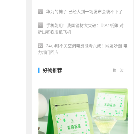
8
华为的摊子 已经大到一场发布会装不下了
9
手机能用！我国钢材大突破：比A4纸薄 对
折出钢铁版纸飞机
10
24小时不关空调电费能降六成！网友吵翻 电
力部门回应
好物推荐
换一波