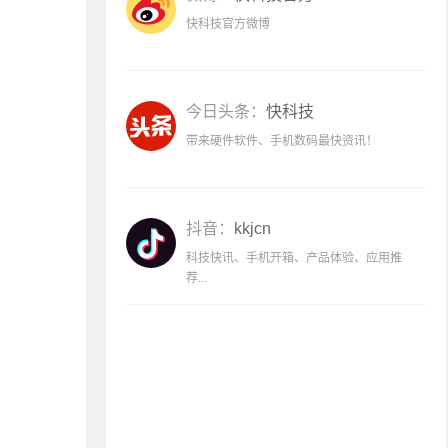
快科技官方微博
今日头条：
快科技
带来硬件软件、手机数码最快资讯！
抖音：
kkjcn
科技快讯、手机开箱、产品体验、应用推
荐...