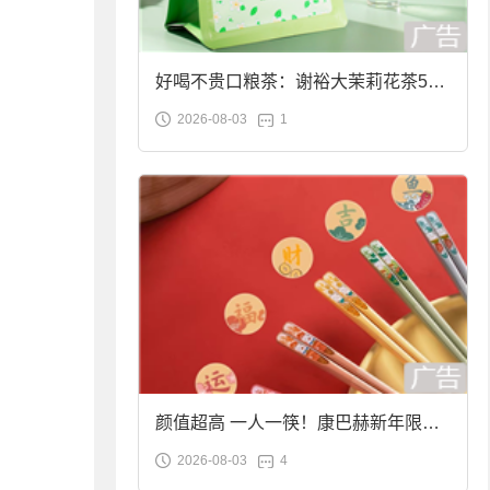
好喝不贵口粮茶：谢裕大茉莉花茶50g
2026-08-03
1
袋装9.9元到手
颜值超高 一人一筷！康巴赫新年限定
2026-08-03
4
合金筷子大促：19.9元