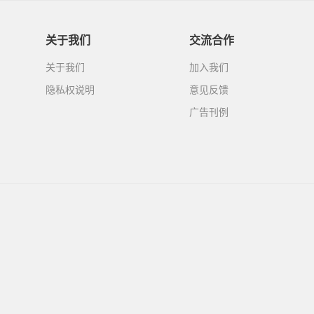
关于我们
交流合作
关于我们
加入我们
隐私权说明
意见反馈
广告刊例