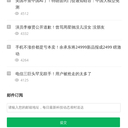
美国不查中国AI了！特朗普闭门会通知硅谷：中国大模型免
7
测
4512
演员李修贤公开道歉！曾骂周星驰没儿没女 没朋友
8
4332
手机不涨价都是亏本卖！余承东将24999新品报成2499 瞎激
9
动
4264
电信三巨头罕见联手！用户被抢走的太多了
10
4125
邮件订阅