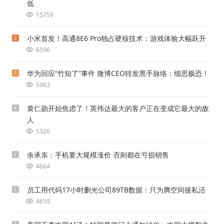
低
15759
小米首发！高通8E6 Pro独占硬核技术：游戏体验大幅跃升
2
6596
华为回应“竹知了”事件 微博CEO转发黑手脉络：细思极恐！
3
5963
黄仁勋开始焦虑了！英伟达最大的客户正在变成它最大的敌
4
人
5326
余承东：手机要大规模涨价 否则都在亏损销售
5
4664
员工用代码17小时删光公司89TB数据：只为腾空间接私活
6
4659