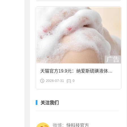
天猫官方19.9元：纳爱斯硫磺液体香
2026-07-31
0
皂2斤大促
关注我们
微博：
快科技官方