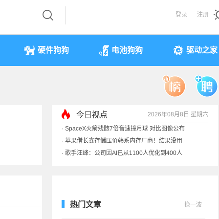
登录
注册
硬件狗狗
电池狗狗
驱动之家
今日视点
2026年08月8日 星期六
·
索尼旗舰电视上市：115寸、149999元
·
SpaceX火箭残骸7倍音速撞月球 对比图像公布
·
苹果借长鑫存储压价韩系内存厂商！结果没用
·
歌手汪峰：公司因AI已从1100人优化到400人
热门文章
换一波