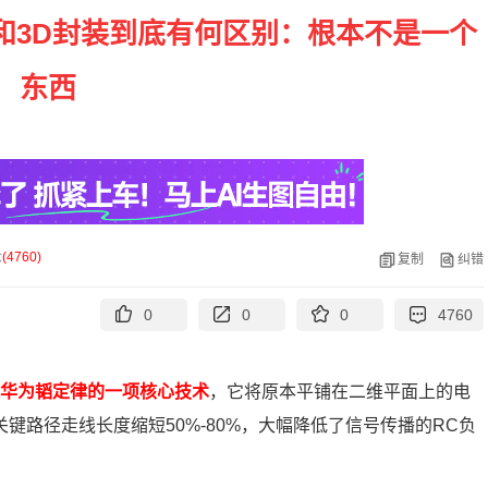
和3D封装到底有何区别：根本不是一个
东西
论
(
4760
)
复制
纠错
0
0
0
4760
g）”是华为韬定律的一项核心技术
，它将原本平铺在二维平面上的电
键路径走线长度缩短50%-80%，大幅降低了信号传播的RC负