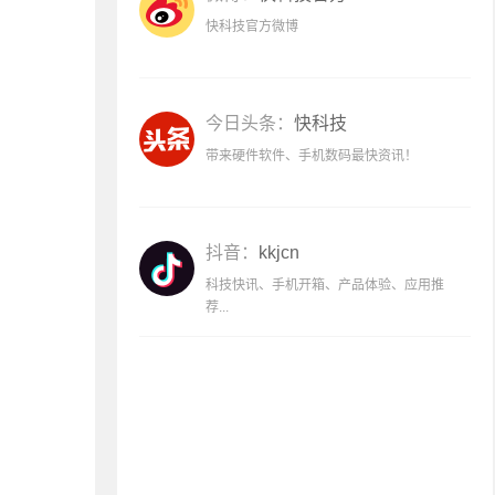
快科技官方微博
今日头条：
快科技
带来硬件软件、手机数码最快资讯！
抖音：
kkjcn
科技快讯、手机开箱、产品体验、应用推
荐...