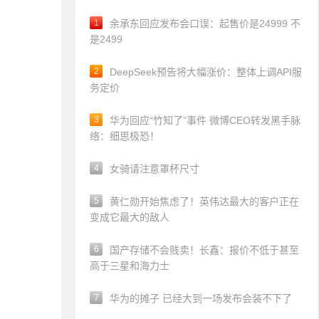
1
余承东回应发布会口误：起售价是24999 不
是2499
2
DeepSeek预告将大幅涨价：整体上调API服
务定价
3
华为回应“竹知了”事件 微博CEO转发黑手脉
络：细思极恐！
4
女骑请注意罩杯尺寸
5
黄仁勋开始焦虑了！英伟达最大的客户正在
变成它最大的敌人
6
国产存储不会贱卖！长鑫：报价不低于甚至
高于三星和海力士
7
华为的摊子 已经大到一场发布会装不下了