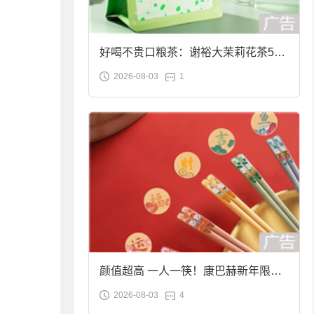
好喝不贵口粮茶：谢裕大茉莉花茶50g
2026-08-03
1
袋装9.9元到手
颜值超高 一人一筷！康巴赫新年限定
2026-08-03
4
合金筷子大促：19.9元