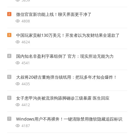
5859
微信官宣新功能上线！聊天界面更干净了
2
4808
中国玩家贡献130万美元！开发者以为发财结果全退款了
3
4624
国内知名非盈利字幕组倒了 官方：现实所迫无能为力
4
4541
大叔将20磅古董炮弹当镇纸用：把玩多年才知会爆炸！
5
4435
女子患甲沟炎被流浪狗舔脚确诊三级暴露 医生回应
6
4412
Windows用户不再裸奔！一键清除禁用微软隐藏追踪标识
7
4187