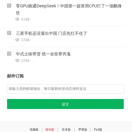
零GPU跑通DeepSeek！中国第一超算用CPU打了一场翻身
8
仗
4148
三星手机还没退出中国 门店先扛不住了
9
3748
中式土味带货 统一全世界穷鬼
10
3744
邮件订阅
电脑版
|
移动版
|
安卓版
|
苹果版
|
Pad版