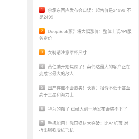
1
余承东回应发布会口误：起售价是24999 不
是2499
2
DeepSeek预告将大幅涨价：整体上调API服
务定价
3
女骑请注意罩杯尺寸
4
黄仁勋开始焦虑了！英伟达最大的客户正在
变成它最大的敌人
5
国产存储不会贱卖！长鑫：报价不低于甚至
高于三星和海力士
6
华为的摊子 已经大到一场发布会装不下了
7
手机能用！我国钢材大突破：比A4纸薄 对
折出钢铁版纸飞机