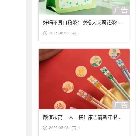
好喝不贵口粮茶：谢裕大茉莉花茶50g
2026-08-03
1
袋装9.9元到手
颜值超高 一人一筷！康巴赫新年限定
2026-08-03
4
合金筷子大促：19.9元