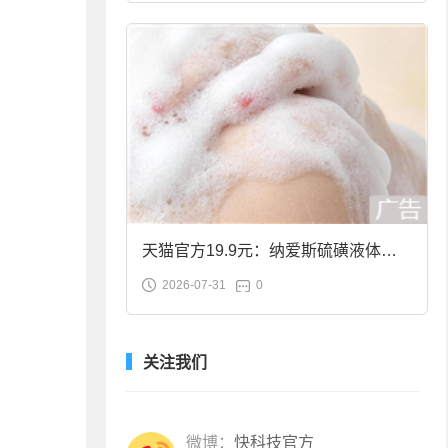
天猫官方19.9元：纳爱斯硫磺液体香
2026-07-31
0
皂2斤大促
关注我们
微博：
快科技官方