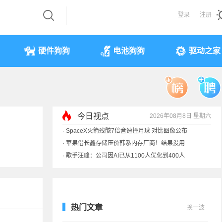
登录
注册
硬件狗狗
电池狗狗
驱动之家
今日视点
2026年08月8日 星期六
·
SpaceX火箭残骸7倍音速撞月球 对比图像公布
·
苹果借长鑫存储压价韩系内存厂商！结果没用
·
歌手汪峰：公司因AI已从1100人优化到400人
·
索尼旗舰电视上市：115寸、149999元
热门文章
换一波