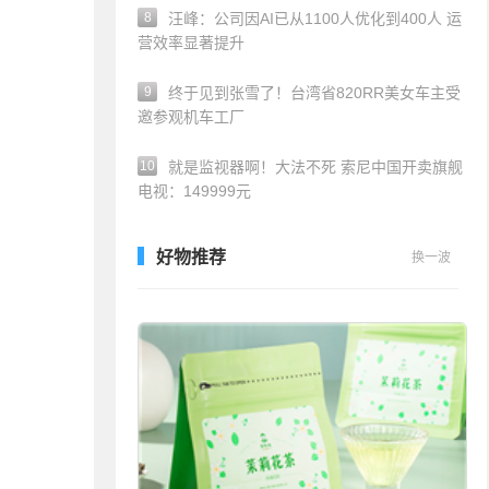
8
汪峰：公司因AI已从1100人优化到400人 运
营效率显著提升
9
终于见到张雪了！台湾省820RR美女车主受
邀参观机车工厂
10
就是监视器啊！大法不死 索尼中国开卖旗舰
电视：149999元
好物推荐
换一波