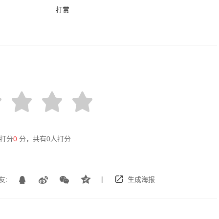
打赏
打分
0
分，共有
0
人打分
|
友:
生成海报