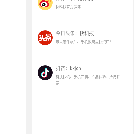
快科技官方微博
今日头条：
快科技
带来硬件软件、手机数码最快资讯！
抖音：
kkjcn
科技快讯、手机开箱、产品体验、应用推
荐...