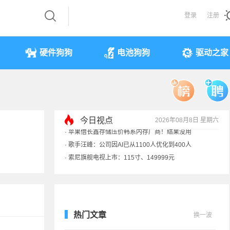
登录
注册
硬件狗狗
电池狗狗
驱动之家
今日视点
2026年08月8日 星期六
·
索尼旗舰电视上市：115寸、149999元
·
SpaceX火箭残骸7倍音速撞月球 对比图像公布
·
苹果借长鑫存储压价韩系内存厂商！结果没用
·
歌手汪峰：公司因AI已从1100人优化到400人
热门文章
换一波