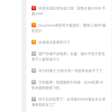
1
余承东回应发布会口误：起售价是24999 不
是2499
2
DeepSeek预告将大幅涨价：整体上调API服
务定价
3
女骑请注意罩杯尺寸
4
国产存储不会贱卖！长鑫：报价不低于甚至
高于三星和海力士
5
华为的摊子 已经大到一场发布会装不下了
6
手机能用！我国钢材大突破：比A4纸薄 对
折出钢铁版纸飞机
7
终于见到张雪了！台湾省820RR美女车主受
邀参观机车工厂