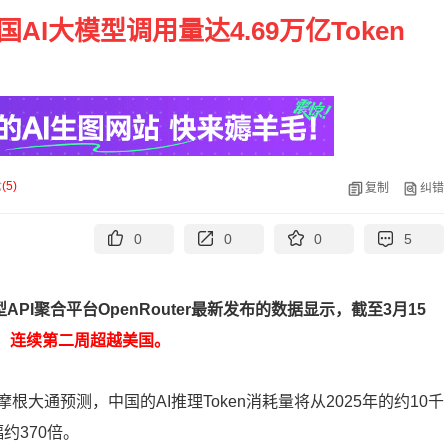
I大模型调用量达4.69万亿Token
论
(
5
)
复制
纠错
0
0
0
5
API聚合平台OpenRouter最新发布的数据显示，截至3月15
en，连续第二周超越美国。
大通预测，中国的AI推理Token消耗量将从2025年的约10千
约370倍。