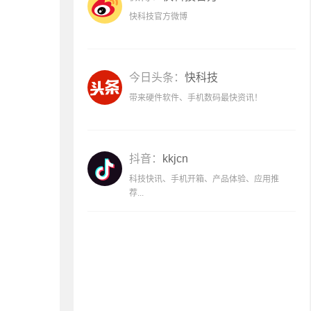
快科技官方微博
今日头条：
快科技
带来硬件软件、手机数码最快资讯！
抖音：
kkjcn
科技快讯、手机开箱、产品体验、应用推
荐...