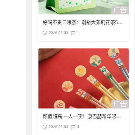
好喝不贵口粮茶：谢裕大茉莉花茶50g
2026-08-03
1
袋装9.9元到手
颜值超高 一人一筷！康巴赫新年限定
2026-08-03
4
合金筷子大促：19.9元