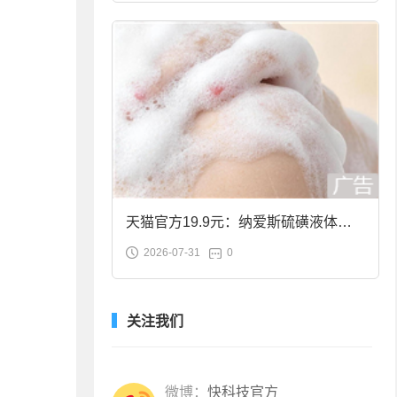
天猫官方19.9元：纳爱斯硫磺液体香
2026-07-31
0
皂2斤大促
关注我们
微博：
快科技官方