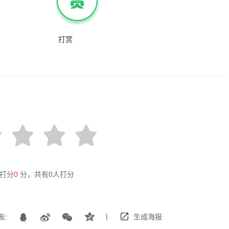
打赏
打分
0
分，共有
0
人打分
|
友:
生成海报