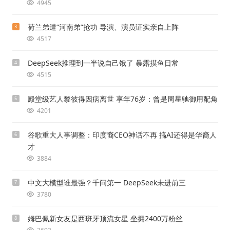
4945
荷兰弟遭“河南弟”抢功 导演、演员证实亲自上阵
3
4517
DeepSeek推理到一半说自己饿了 暴露摸鱼日常
4
4515
殿堂级艺人黎彼得因病离世 享年76岁：曾是周星驰御用配角
5
4201
谷歌重大人事调整：印度裔CEO神话不再 搞AI还得是华裔人
6
才
3884
中文大模型谁最强？千问第一 DeepSeek未进前三
7
3780
姆巴佩新女友是西班牙顶流女星 坐拥2400万粉丝
8