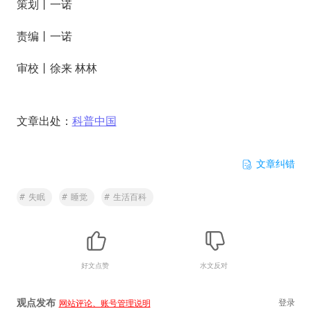
策划丨一诺
责编丨一诺
审校丨徐来 林林
文章出处：
科普中国
文章纠错
#
失眠
#
睡觉
#
生活百科
好文点赞
水文反对
观点发布
登录
网站评论、账号管理说明