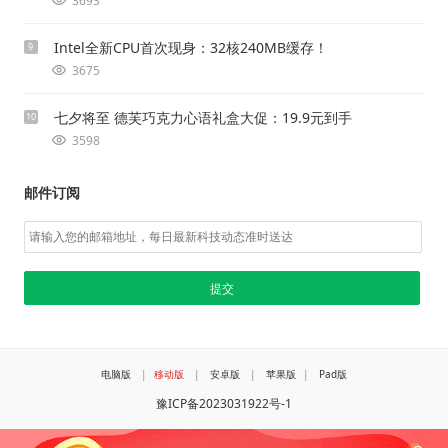
3693
Intel全新CPU首次现身：32核240MB缓存！
9
3675
七夕将至 德芙巧克力心语礼盒大促：19.9元到手
10
3598
邮件订阅
电脑版
|
移动版
|
安卓版
|
苹果版
|
Pad版
豫ICP备2023031922号-1