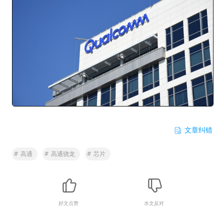
文章纠错
#
高通
#
高通骁龙
#
芯片
好文点赞
水文反对