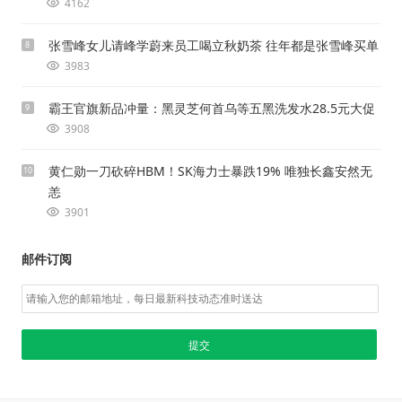
4162
张雪峰女儿请峰学蔚来员工喝立秋奶茶 往年都是张雪峰买单
8
3983
霸王官旗新品冲量：黑灵芝何首乌等五黑洗发水28.5元大促
9
3908
黄仁勋一刀砍碎HBM！SK海力士暴跌19% 唯独长鑫安然无
10
恙
3901
邮件订阅