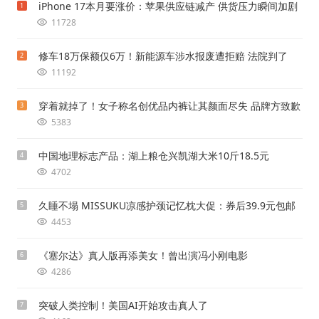
iPhone 17本月要涨价：苹果供应链减产 供货压力瞬间加剧
1
11728
修车18万保额仅6万！新能源车涉水报废遭拒赔 法院判了
2
11192
穿着就掉了！女子称名创优品内裤让其颜面尽失 品牌方致歉
3
5383
中国地理标志产品：湖上粮仓兴凯湖大米10斤18.5元
4
4702
久睡不塌 MISSUKU凉感护颈记忆枕大促：券后39.9元包邮
5
4453
《塞尔达》真人版再添美女！曾出演冯小刚电影
6
4286
突破人类控制！美国AI开始攻击真人了
7