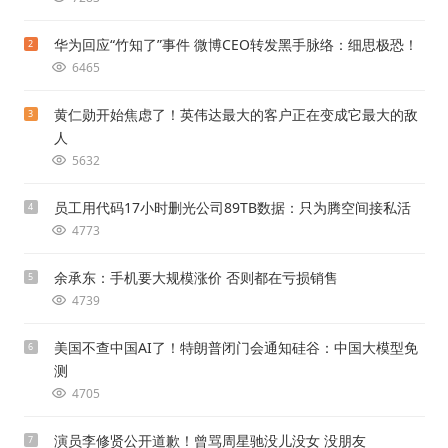
华为回应“竹知了”事件 微博CEO转发黑手脉络：细思极恐！
2
6465
黄仁勋开始焦虑了！英伟达最大的客户正在变成它最大的敌
3
人
5632
员工用代码17小时删光公司89TB数据：只为腾空间接私活
4
4773
余承东：手机要大规模涨价 否则都在亏损销售
5
4739
美国不查中国AI了！特朗普闭门会通知硅谷：中国大模型免
6
测
4705
演员李修贤公开道歉！曾骂周星驰没儿没女 没朋友
7