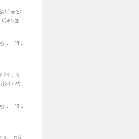
，这款产品在7
X，后来又加
1
1
都少不了购
芯片技术路线
2
1
80 Ti显存