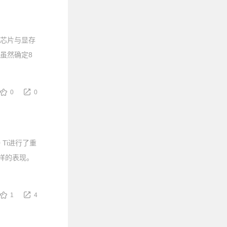
PU芯片与显存
D虽然确定8
0
0
0 Ti进行了重
怎样的表现。
1
4