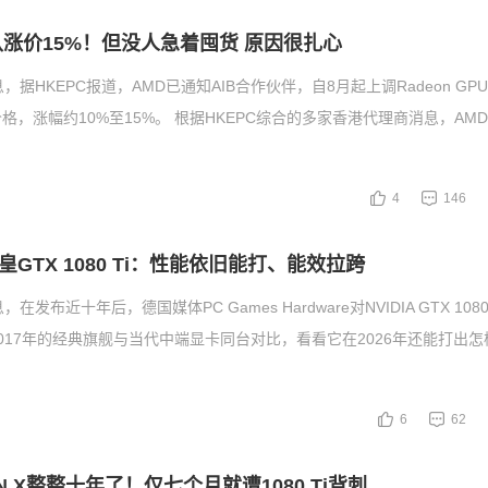
认涨价15%！但没人急着囤货 原因很扎心
，据HKEPC报道，AMD已通知AIB合作伙伴，自8月起上调Radeon G
格，涨幅约10%至15%。 根据HKEPC综合的多家香港代理商消息，AM
4
146
GTX 1080 Ti：性能依旧能打、能效拉跨
在发布近十年后，德国媒体PC Games Hardware对NVIDIA GTX 108
017年的经典旗舰与当代中端显卡同台对比，看看它在2026年还能打出
6
62
ITAN X整整十年了！仅七个月就遭1080 Ti背刺