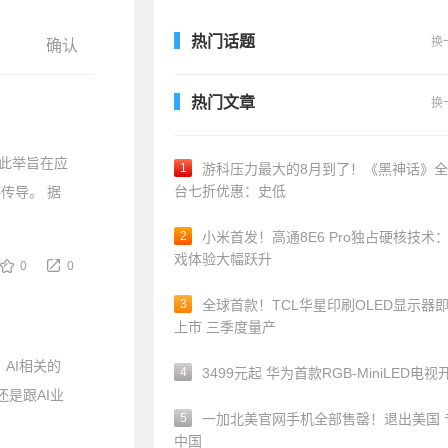
热门话题
换
热门文章
换
。此举旨在应
1
游科压力最大的8月到了！《黑神话》
台七折优惠：史低
传导。 据
2
小米首发！高通8E6 Pro独占硬核技术
戏体验大幅跃升
0
0
3
全球首款！TCL华星印刷OLED显示器
上市 三季度量产
AI相关的
4
3499元起 华为首款RGB-MiniLED电视
还是跟AI业
5
一加北美官网手机全部售罄！退出美国 
中国