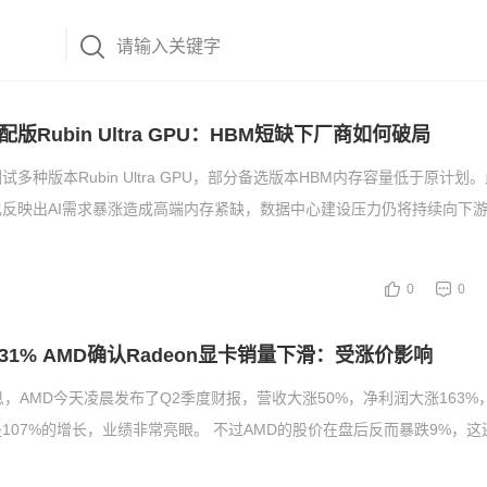
版Rubin Ultra GPU：HBM短缺下厂商如何破局
多种版本Rubin Ultra GPU，部分备选版本HBM内存容量低于原计划
反映出AI需求暴涨造成高端内存紧缺，数据中心建设压力仍将持续向下游
0
0
1% AMD确认Radeon显卡销量下滑：受涨价影响
息，AMD今天凌晨发布了Q2季度财报，营收大涨50%，净利润大涨163%，
107%的增长，业绩非常亮眼。 不过AMD的股价在盘后反而暴跌9%，这