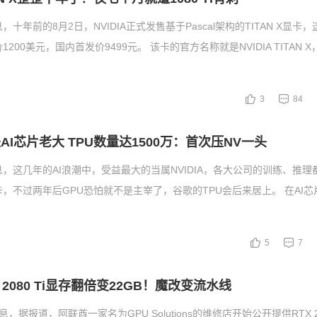
，十年前的8月2日，NVIDIA正式发售基于Pascal架构的TITAN X显卡
1200美元，国内首发价9499元。 该卡的官方名称就是NVIDIA TITAN 
3
84
AI芯片老大 TPU数量达1500万：首次压NV一头
息，这几年的AI浪潮中，受益最大的当属NVIDIA，各大公司的训练、推理
卡，不过两年后GPU恐怕就不是主宰了，谷歌的TPU会后来居上。 在AI
5
7
 2080 Ti显存翻倍变22GB！魔改变流水线
，据报道，阿联酋一家名为GPU Solutions的维修店开始公开提供RTX 20