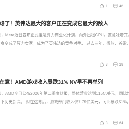
1
46
虑了！英伟达最大的客户正在变成它最大的敌人
息，Meta近日宣布正式推进算力商业化计划，向外出租GPU。这意味着
转身变成了算力卖家，成为了英伟达的竞争对手。 过去三年，微软、谷歌
3
28
在意！AMD游戏收入暴跌31% NV早不再单列
息，AMD今日公布2026年第二季度财报，整体营收达到115亿美元，同比
创下历史新高。 但在这背后，游戏部门收入仅7.79亿美元，同比暴跌31%
3
64