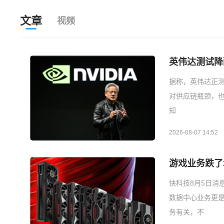
文章
视频
英伟达测试降配
据称，英伟达正测试
对供应链瓶颈，也
知
2026-08-07 14:52
游戏业务跌了3
快科技8月5日消
数据中心业务更是
务有关，不