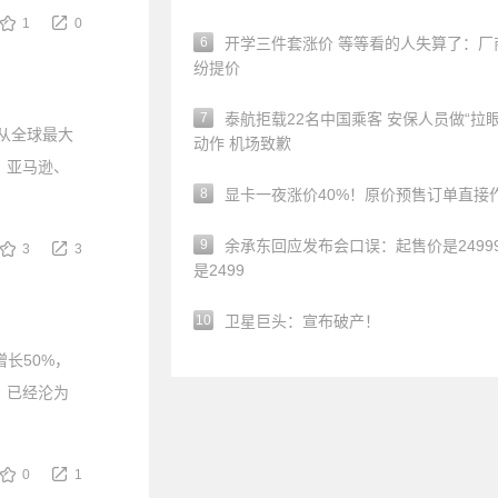
1
0
6
开学三件套涨价 等等看的人失算了：厂
纷提价
7
泰航拒载22名中国乘客 安保人员做“拉眼
其从全球最大
动作 机场致歉
、亚马逊、
8
显卡一夜涨价40%！原价预售订单直接
9
余承东回应发布会口误：起售价是24999
3
3
是2499
10
卫星巨头：宣布破产！
增长50%，
，已经沦为
0
1