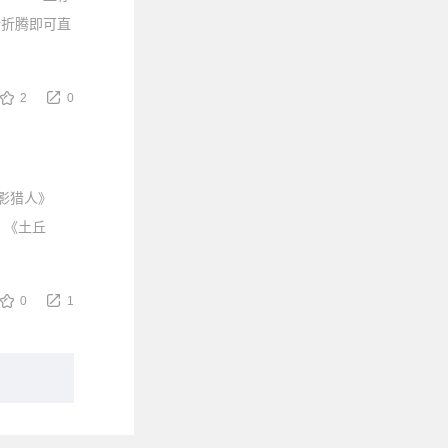
行折腾即可直
2
0
《雾影猎人》
推出。《土丘
0
1