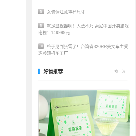
8
女骑请注意罩杯尺寸
9
就是监视器啊！大法不死 索尼中国开卖旗舰
电视：149999元
10
终于见到张雪了！台湾省820RR美女车主受
邀参观机车工厂
好物推荐
换一波