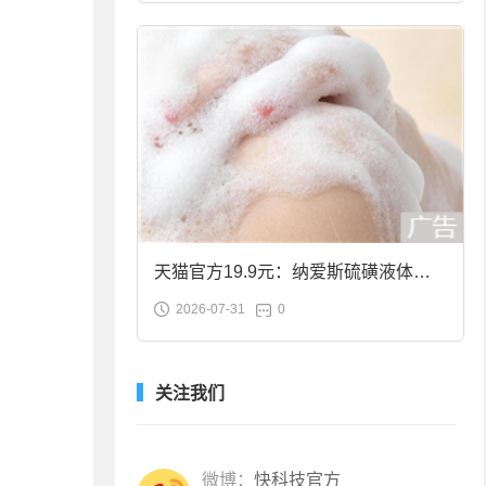
天猫官方19.9元：纳爱斯硫磺液体香
2026-07-31
0
皂2斤大促
关注我们
微博：
快科技官方