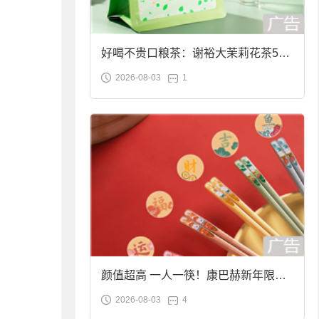
好喝不贵口粮茶：谢裕大茉莉花茶50g
2026-08-03
1
袋装9.9元到手
颜值超高 一人一筷！康巴赫新年限定
2026-08-03
4
合金筷子大促：19.9元