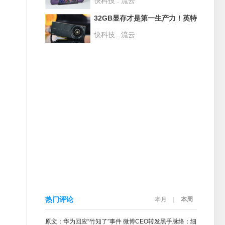
快科技 . 流云
度评测：性能狂甩AMD 42% 续
航2倍于任天堂Switch
32GB显存才是第一生产力！英特
尔锐炫 Pro B70评测：中小企业
快科技 . 流云
AI降本神器
热门评论
本月
｜
本周
原文：华为回应“竹知了”事件 微博CEO转发黑手脉络：细