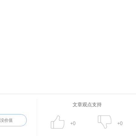
文章观点支持
没价值
+0
+0