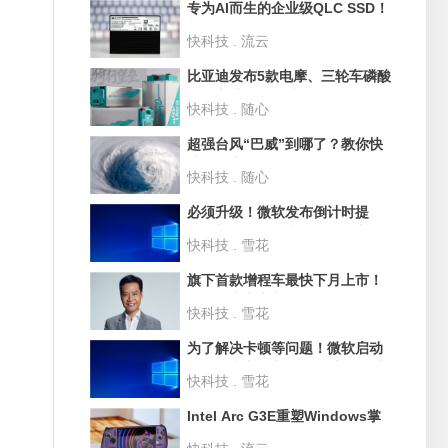
专为AI而生的企业级QLC SSD！
长江存储PE501 61.44TB评测：
快科技 . 流云
超过1PB的写入测试
比亚迪发布5款电摩、三轮车磷酸
铁锂电池：循环破3500次 寿命
快科技 . 随心
10年
超强台风“巴威”到哪了？教你快
速查询实时路径
快科技 . 随心
必须升级！微软发布倒计时提
醒：部分Win10和Win11版本即
快科技 . 雪花
将停止支持
旗下首款增程车最快下月上市！
小米汽车官宣新品牌SkyNomad
快科技 . 雪花
为了解决卡顿等问题！微软启动
Win11史上最大规模UI重构 淘汰
快科技 . 雪花
30年老旧代码
Intel Arc G3E重塑Windows掌
机格局！微星CLAW 8 EX Al+深