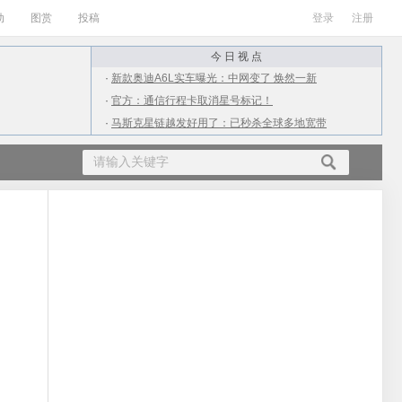
动
图赏
投稿
登录
注册
今 日 视 点
·
新款奥迪A6L实车曝光：中网变了 焕然一新
·
官方：通信行程卡取消星号标记！
·
马斯克星链越发好用了：已秒杀全球多地宽带
·
ARM X3/A715/A510 CPU发布：最大12核
·
从4千到2万！上半年值得购买的10款游戏本
·
广电放号第二天：网友实测iPhone信号满格
·
小伙用抠掉的M2处理器升级老Mac：结果杯具
·
女生高考709分不满意语文成绩：才112分
·
南方进入流感高发期：为何流感在夏季高发？
·
QQ出现大面积盗号 疑似点了不明链接