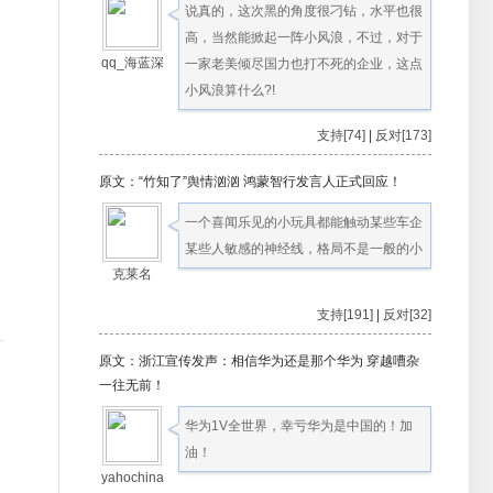
说真的，这次黑的角度很刁钻，水平也很
高，当然能掀起一阵小风浪，不过，对于
qq_海蓝深
一家老美倾尽国力也打不死的企业，这点
小风浪算什么?!
支持[74]
|
反对[173]
原文：“竹知了”舆情汹汹 鸿蒙智行发言人正式回应！
一个喜闻乐见的小玩具都能触动某些车企
某些人敏感的神经线，格局不是一般的小
克莱名
支持[191]
|
反对[32]
原文：浙江宣传发声：相信华为还是那个华为 穿越嘈杂
一往无前！
华为1V全世界，幸亏华为是中国的！加
油！
yahochina