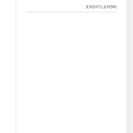
支持[107]
|
反对[98]