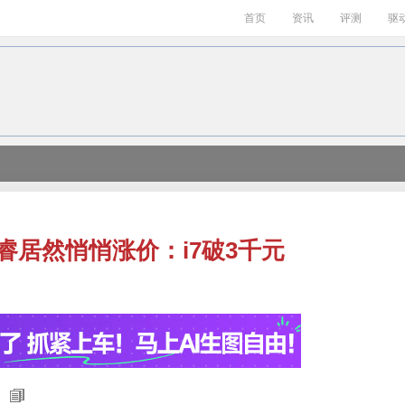
首页
资讯
评测
驱
代酷睿居然悄悄涨价：i7破3千元