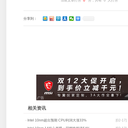
当前文章打分
0
分，共有
0
人打分
分享到：
相关资讯
· Intel 10nm超出预期 CPU利润大涨33%
[02-17]