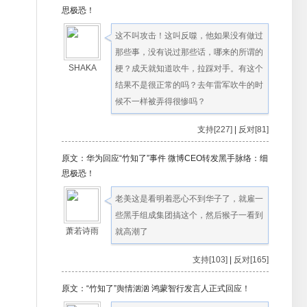
思极恐！
这不叫攻击！这叫反噬，他如果没有做过
那些事，没有说过那些话，哪来的所谓的
SHAKA
梗？成天就知道吹牛，拉踩对手。有这个
结果不是很正常的吗？去年雷军吹牛的时
候不一样被弄得很惨吗？
支持[227]
|
反对[81]
原文：华为回应“竹知了”事件 微博CEO转发黑手脉络：细
思极恐！
老美这是看明着恶心不到华子了，就雇一
些黑手组成集团搞这个，然后猴子一看到
萧若诗雨
就高潮了
支持[103]
|
反对[165]
原文：“竹知了”舆情汹汹 鸿蒙智行发言人正式回应！