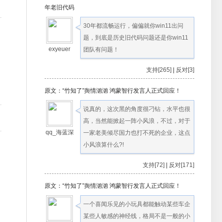
年老旧代码
30年都流畅运行，偏偏就你win11出问
题，到底是历史旧代码问题还是你win11
exyeuer
团队有问题！
支持[265]
|
反对[3]
原文：“竹知了”舆情汹汹 鸿蒙智行发言人正式回应！
说真的，这次黑的角度很刁钻，水平也很
高，当然能掀起一阵小风浪，不过，对于
qq_海蓝深
一家老美倾尽国力也打不死的企业，这点
小风浪算什么?!
支持[72]
|
反对[171]
原文：“竹知了”舆情汹汹 鸿蒙智行发言人正式回应！
一个喜闻乐见的小玩具都能触动某些车企
某些人敏感的神经线，格局不是一般的小