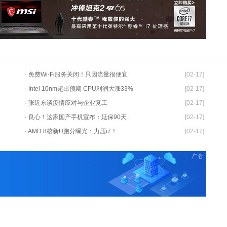
· 免费Wi-Fi服务关闭！只因流量很便宜
[02-17]
· Intel 10nm超出预期 CPU利润大涨33%
[02-17]
· 张近东谈疫情应对与企业复工
[02-17]
· 良心！这家国产手机宣布：延保90天
[02-17]
· AMD 8核新U跑分曝光：力压i7！
[02-17]