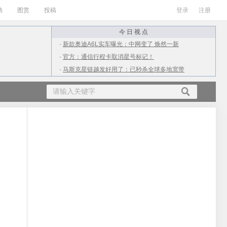
动
图赏
投稿
登录
注册
今 日 视 点
·
新款奥迪A6L实车曝光：中网变了 焕然一新
·
官方：通信行程卡取消星号标记！
·
马斯克星链越发好用了：已秒杀全球多地宽带
·
ARM X3/A715/A510 CPU发布：最大12核
·
从4千到2万！上半年值得购买的10款游戏本
·
广电放号第二天：网友实测iPhone信号满格
·
小伙用抠掉的M2处理器升级老Mac：结果杯具
·
女生高考709分不满意语文成绩：才112分
·
南方进入流感高发期：为何流感在夏季高发？
·
QQ出现大面积盗号 疑似点了不明链接