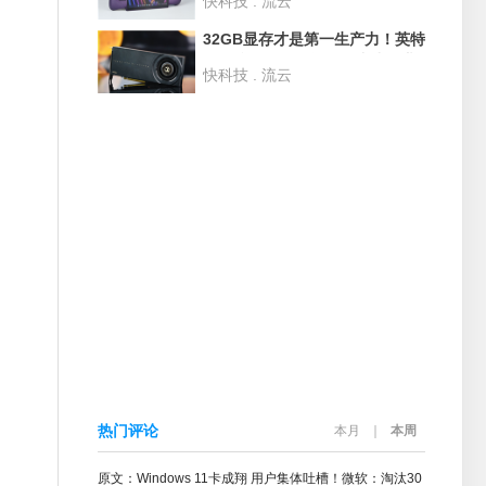
快科技 . 流云
度评测：性能狂甩AMD 42% 续
航2倍于任天堂Switch
32GB显存才是第一生产力！英特
尔锐炫 Pro B70评测：中小企业
快科技 . 流云
AI降本神器
热门评论
本月
｜
本周
原文：Windows 11卡成翔 用户集体吐槽！微软：淘汰30