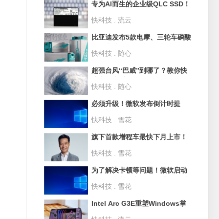
专为AI而生的企业级QLC SSD！
长江存储PE501 61.44TB评测：
快科技 . 流云
超过1PB的写入测试
比亚迪发布5款电摩、三轮车磷酸
铁锂电池：循环破3500次 寿命
快科技 . 随心
10年
超强台风“巴威”到哪了？教你快
速查询实时路径
快科技 . 随心
必须升级！微软发布倒计时提
醒：部分Win10和Win11版本即
快科技 . 雪花
将停止支持
旗下首款增程车最快下月上市！
小米汽车官宣新品牌SkyNomad
快科技 . 雪花
为了解决卡顿等问题！微软启动
Win11史上最大规模UI重构 淘汰
快科技 . 雪花
30年老旧代码
Intel Arc G3E重塑Windows掌
机格局！微星CLAW 8 EX Al+深