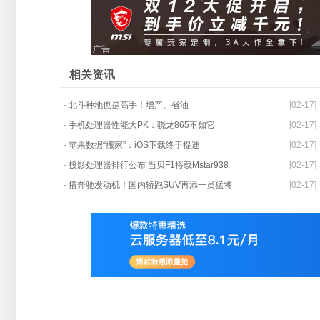
相关资讯
· 北斗种地也是高手！增产、省油
[02-17]
· 手机处理器性能大PK：骁龙865不如它
[02-17]
· 苹果数据“搬家”：iOS下载终于提速
[02-17]
· 投影处理器排行公布 当贝F1搭载Mstar938
[02-17]
· 搭奔驰发动机！国内轿跑SUV再添一员猛将
[02-17]