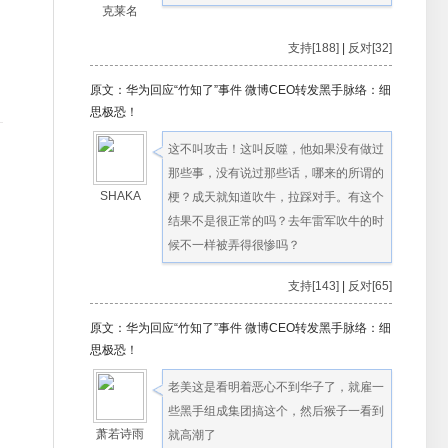
克莱名
支持[188]
|
反对[32]
原文：华为回应“竹知了”事件 微博CEO转发黑手脉络：细
思极恐！
这不叫攻击！这叫反噬，他如果没有做过
那些事，没有说过那些话，哪来的所谓的
SHAKA
梗？成天就知道吹牛，拉踩对手。有这个
结果不是很正常的吗？去年雷军吹牛的时
候不一样被弄得很惨吗？
支持[143]
|
反对[65]
原文：华为回应“竹知了”事件 微博CEO转发黑手脉络：细
思极恐！
老美这是看明着恶心不到华子了，就雇一
些黑手组成集团搞这个，然后猴子一看到
萧若诗雨
就高潮了