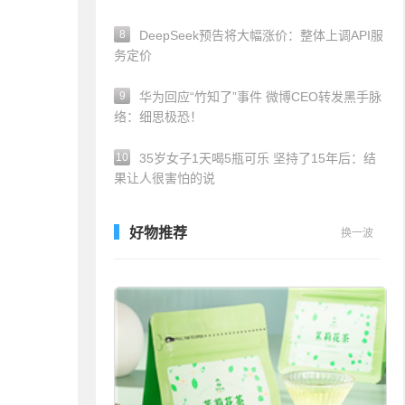
8
DeepSeek预告将大幅涨价：整体上调API服
务定价
9
华为回应“竹知了”事件 微博CEO转发黑手脉
络：细思极恐！
10
35岁女子1天喝5瓶可乐 坚持了15年后：结
果让人很害怕的说
好物推荐
换一波