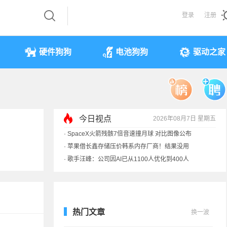
登录
注册
硬件狗狗
电池狗狗
驱动之家
今日视点
2026年08月7日 星期五
·
SpaceX火箭残骸7倍音速撞月球 对比图像公布
·
苹果借长鑫存储压价韩系内存厂商！结果没用
·
歌手汪峰：公司因AI已从1100人优化到400人
·
索尼旗舰电视上市：115寸、149999元
热门文章
换一波