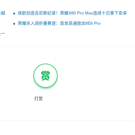
台越
续航创造吉尼斯纪录！荣耀X80 Pro Max连续十日拿下安卓
销量冠军：1699.15元起
荣耀杀入阔折叠赛道：首发高通骁龙8E6 Pro
头一
打赏