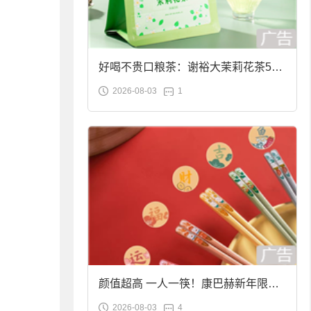
好喝不贵口粮茶：谢裕大茉莉花茶50g
2026-08-03
1
袋装9.9元到手
颜值超高 一人一筷！康巴赫新年限定
2026-08-03
4