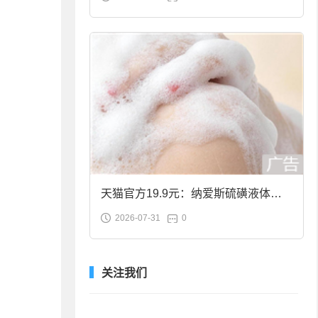
合金筷子大促：19.9元
天猫官方19.9元：纳爱斯硫磺液体香
2026-07-31
0
皂2斤大促
关注我们