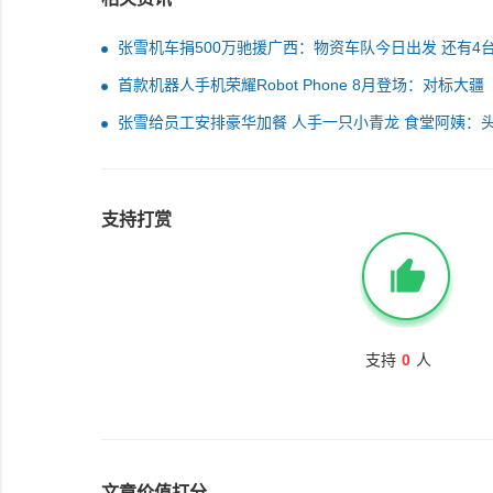
张雪机车捐500万驰援广西：物资车队今日出发 还有4
野摩托车
首款机器人手机荣耀Robot Phone 8月登场：对标大疆
Pocket系列
张雪给员工安排豪华加餐 人手一只小青龙 食堂阿姨：
回做1000多只龙虾
支持打赏
支持
0
人
文章价值打分