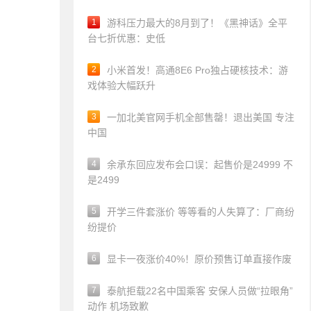
1
游科压力最大的8月到了！《黑神话》全平
台七折优惠：史低
2
小米首发！高通8E6 Pro独占硬核技术：游
戏体验大幅跃升
3
一加北美官网手机全部售罄！退出美国 专注
中国
4
余承东回应发布会口误：起售价是24999 不
是2499
5
开学三件套涨价 等等看的人失算了：厂商纷
纷提价
6
显卡一夜涨价40%！原价预售订单直接作废
7
泰航拒载22名中国乘客 安保人员做“拉眼角”
动作 机场致歉