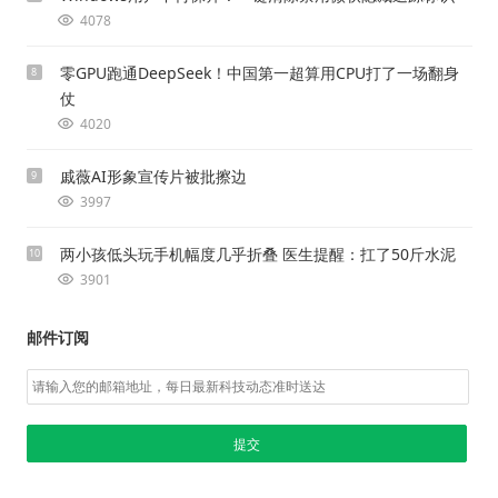
4078
零GPU跑通DeepSeek！中国第一超算用CPU打了一场翻身
8
仗
4020
戚薇AI形象宣传片被批擦边
9
3997
两小孩低头玩手机幅度几乎折叠 医生提醒：扛了50斤水泥
10
3901
邮件订阅