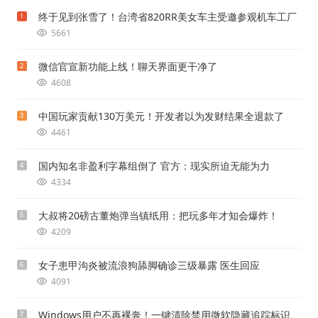
终于见到张雪了！台湾省820RR美女车主受邀参观机车工厂
1
5661
微信官宣新功能上线！聊天界面更干净了
2
4608
中国玩家贡献130万美元！开发者以为发财结果全退款了
3
4461
国内知名非盈利字幕组倒了 官方：现实所迫无能为力
4
4334
大叔将20磅古董炮弹当镇纸用：把玩多年才知会爆炸！
5
4209
女子患甲沟炎被流浪狗舔脚确诊三级暴露 医生回应
6
4091
Windows用户不再裸奔！一键清除禁用微软隐藏追踪标识
7