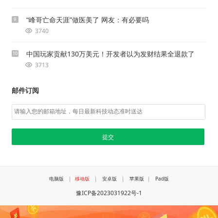
“峰哥亡命天涯”做医美了 网友：有必要吗
9
3740
中国玩家贡献130万美元！开发者以为发财结果全退款了
10
3713
邮件订阅
电脑版
|
移动版
|
安卓版
|
苹果版
|
Pad版
豫ICP备2023031922号-1