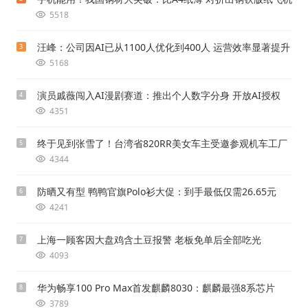
5518
汪峰：公司因AI已从1100人优化到400人 运营效率显著提升
3
5168
演员戚薇闯入AI漫剧赛道：推出个人数字分身 开放AI授权
4
4351
终于见到张雪了！台湾省820RR美女车主受邀参观机车工厂
5
4344
防晒又有型 鸭鸭官旗Polo衫大促：到手最低仅需26.65元
6
4241
上海一顾客因大盘鸡含土豆报警 老板免单后全部吃光
7
4093
华为畅享100 Pro Max首发麒麟8030：麒麟最强8系芯片
8
3789