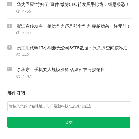
华为回应“竹知了”事件 微博CEO转发黑手脉络：细思极恐！
7
4756
浙江宣传发声：相信华为还是那个华为 穿越嘈杂一往无前！
8
4647
员工用代码17小时删光公司89TB数据：只为腾空间接私活
9
4421
余承东：手机要大规模涨价 否则都在亏损销售
10
4297
邮件订阅