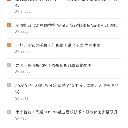
低
13774
泰航拒载22名中国乘客 安保人员做“拉眼角”动作 机场致歉
2
11770
一加北美官网手机全部售罄！退出美国 专注中国
3
11380
显卡一夜涨价40%！原价预售订单直接作废
4
11227
35岁女子1天喝5瓶可乐 坚持了15年后：结果让人很害怕的
5
说
6711
小米首发！高通8E6 Pro独占硬核技术：游戏体验大幅跃升
6
4897