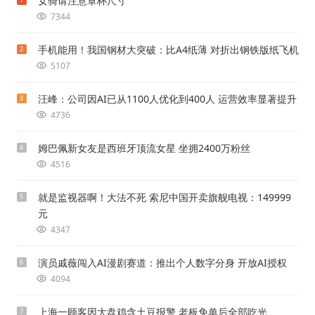
女骑请注意罩杯尺寸
7344
手机能用！我国钢材大突破：比A4纸薄 对折出钢铁版纸飞机
2
5107
汪峰：公司因AI已从1100人优化到400人 运营效率显著提升
3
4736
姆巴佩新女友是西班牙顶流女星 坐拥2400万粉丝
4
4516
就是监视器啊！大法不死 索尼中国开卖旗舰电视：149999
5
元
4347
演员戚薇闯入AI漫剧赛道：推出个人数字分身 开放AI授权
6
4094
上海一顾客因大盘鸡含土豆报警 老板免单后全部吃光
7