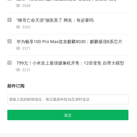
3948
“峰哥亡命天涯”做医美了 网友：有必要吗
8
3563
华为畅享100 Pro Max首发麒麟8030：麒麟最强8系芯片
9
3371
799元！小米史上最强摄像机开售：12倍变焦 自带大模型
10
3231
邮件订阅