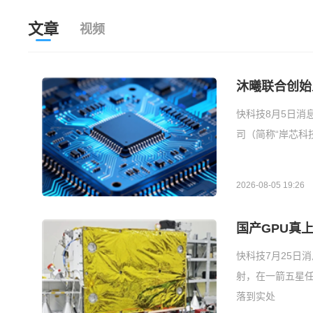
文章
视频
沐曦联合创始
快科技8月5日消
司（简称“岸芯科
2026-08-05 19:26
国产GPU真
快科技7月25日
射，在一箭五星任
落到实处