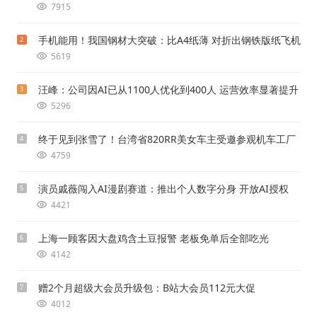
7915
手机能用！我国钢材大突破：比A4纸薄 对折出钢铁版纸飞机
2
5619
汪峰：公司因AI已从1100人优化到400人 运营效率显著提升
3
5296
终于见到张雪了！台湾省820RR美女车主受邀参观机车工厂
4
4759
演员戚薇闯入AI漫剧赛道：推出个人数字分身 开放AI授权
5
4421
上海一顾客因大盘鸡含土豆报警 老板免单后全部吃光
6
4142
赠2个月超级大会员升级包：B站大会员112元大促
7
4012