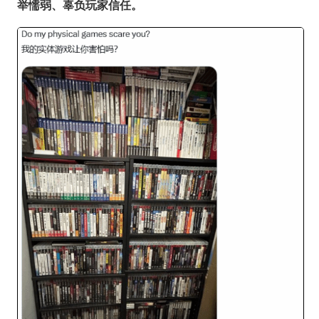
举懦弱、辜负玩家信任。