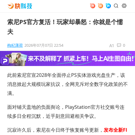
索尼PS官方复活！玩家却暴怒：你就是个懦
夫
枸杞薄荷
2026年07月07日 22:54
0
此前索尼官宣2028年全面停止PS实体游戏光盘生产，该
消息掀起大规模玩家抗议，全网充斥对全数字化政策的不
满。
面对铺天盖地的负面舆论，PlayStation官方社交账号连
续多日全程沉默，近乎刻意回避相关争议。
沉寂许久后，索尼在今日终于恢复账号更新，
发布全新Fl