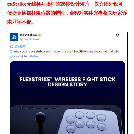
exStrike无线格斗摇杆的26秒设计短片，仅介绍外设可
便捷更换摇杆限位器的特性，全程对实体光盘相关玩家诉
求只字不提。