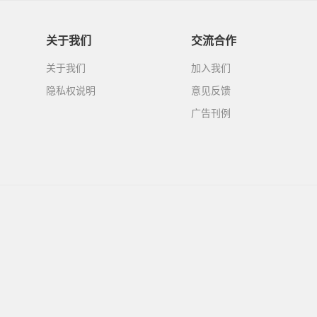
关于我们
交流合作
关于我们
加入我们
隐私权说明
意见反馈
广告刊例