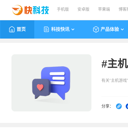
手机版
安卓版
苹果端
博客
首页
科技快讯
产品体验
#
主机
有关“主机游戏
分享：