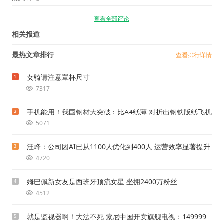
查看全部评论
相关报道
最热文章排行
查看排行详情
女骑请注意罩杯尺寸
1
7317
手机能用！我国钢材大突破：比A4纸薄 对折出钢铁版纸飞机
2
5071
汪峰：公司因AI已从1100人优化到400人 运营效率显著提升
3
4720
姆巴佩新女友是西班牙顶流女星 坐拥2400万粉丝
4
4512
就是监视器啊！大法不死 索尼中国开卖旗舰电视：149999
5