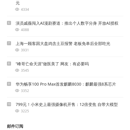
元
4334
演员戚薇闯入AI漫剧赛道：推出个人数字分身 开放AI授权
6
4088
上海一顾客因大盘鸡含土豆报警 老板免单后全部吃光
7
3931
“峰哥亡命天涯”做医美了 网友：有必要吗
8
3545
华为畅享100 Pro Max首发麒麟8030：麒麟最强8系芯片
9
3352
799元！小米史上最强摄像机开售：12倍变焦 自带大模型
10
3225
邮件订阅