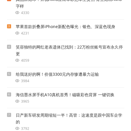
字样
4330
苹果首款折叠屏iPhone新配色曝光：银色、深蓝色现身
3
4231
笑容独特的网红老表遗体已找到：22万粉丝账号宣布永久停
4
更
4059
给我送好的啊！价值3300元内存惨遭暴力运输
5
3984
海信墨水屏手机A10真机首秀！磁吸彩色背屏 一键切换
6
3965
日产新车研发周期缩短一半！高管：这速度是跟中国车企学
7
的
3792