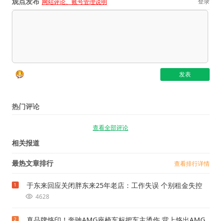
观点发布
登录
网站评论、账号管理说明
热门评论
查看全部评论
相关报道
最热文章排行
查看排行详情
于东来回应关闭胖东来25年老店：工作失误 个别租金失控
1
4628
真品牌烙印！奔驰AMG座椅车标把车主烫伤 背上烙出AMG
2