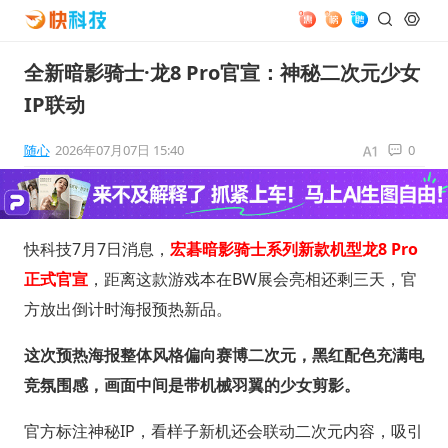
全新暗影骑士·龙8 Pro官宣：神秘二次元少女
IP联动
随心
2026年07月07日 15:40
0
快科技7月7日消息，
宏碁暗影骑士系列新款机型龙8 Pro
正式官宣
，距离这款游戏本在BW展会亮相还剩三天，官
方放出倒计时海报预热新品。
这次预热海报整体风格偏向赛博二次元，黑红配色充满电
竞氛围感，画面中间是带机械羽翼的少女剪影。
官方标注神秘IP，看样子新机还会联动二次元内容，吸引