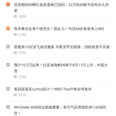
笑容独特的网红老表遗体已找到：22万粉丝账号宣布永久停
2
更
3350
有本事你去考个研究生！因女儿一句话44岁爸爸考上985
3
2780
星舰第13次试飞成功溅落 马斯克罕见唱衰：回收前景不乐观
4
2760
预计10.5万起售！比亚迪海豹06将于8月11日上市：外观大
5
变
2760
复刻诺基亚Lumia设计！HMD Touch将全球发布
6
2520
Windows 8GB优化困难重重：单天气应用就吃掉1.6GB内
7
存！