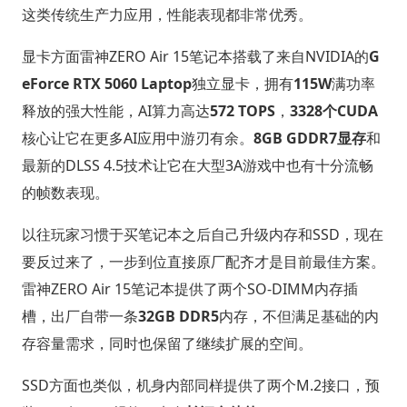
这类传统生产力应用，性能表现都非常优秀。
显卡方面雷神ZERO Air 15笔记本搭载了来自NVIDIA的
G
eForce RTX 5060 Laptop
独立显卡，拥有
115W
满功率
释放的强大性能，AI算力高达
572 TOPS
，
3328个CUDA
核心让它在更多AI应用中游刃有余。
8GB GDDR7显存
和
最新的DLSS 4.5技术让它在大型3A游戏中也有十分流畅
的帧数表现。
以往玩家习惯于买笔记本之后自己升级内存和SSD，现在
要反过来了，一步到位直接原厂配齐才是目前最佳方案。
雷神ZERO Air 15笔记本提供了两个SO-DIMM内存插
槽，出厂自带一条
32GB DDR5
内存，不但满足基础的内
存容量需求，同时也保留了继续扩展的空间。
SSD方面也类似，机身内部同样提供了两个M.2接口，预