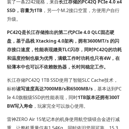
装了一条2242规格，来自
长江存储的PC42Q PCIe 4.0 x4
SSD，容量为1TB
，另一个M.2接口空置，方便用户自行
升级。
PC42Q是长江存储推出的第二代PCIe 4.0 QLC固态硬
盘，基于晶栈 Xtacking 4.0架构，拥有3600MT/s 的闪
存接口速度，性能表现媲美TLC闪存，同时PC42Q的功耗
和温度控制也极为优秀，满载工作时功耗也只有4W，在
轻薄本中也可以不依赖散热器，长时间稳定工作。
长江存储PC42Q 1TB SSD使用了智能SLC Cache技术，
标称
读写速度高达7000MB/s和6500MB/s
，基本达到PC
Ie 4.0旗舰级SSD的性能表现，同时
1TB版本还拥有300T
BW写入寿命
，玩家完全可以放心使用。
雷神ZERO Air 15笔记本的机身使用航空级镁合金进行减
重，让整机重量仅有1.54Kg，同时依旧坚固可靠，15.3