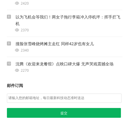
2420
以为飞机会等我们！两女子拖行李箱冲入停机坪：挥手拦飞
8
机
2370
撞脸张雪峰烧烤摊主走红 同样42岁也有女儿
9
2340
沈腾《欢迎来龙餐馆》点映口碑大爆 无声哭戏震撼全场
10
2270
邮件订阅