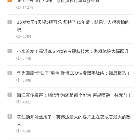
显卡一夜涨价40%！原价预售订单直接作废
11279
35岁女子1天喝5瓶可乐 坚持了15年后：结果让人很害怕的
4
说
6784
小米首发！高通8E6 Pro独占硬核技术：游戏体验大幅跃升
5
5448
华为回应“竹知了”事件 微博CEO转发黑手脉络：细思极恐！
6
5008
浙江宣传发声：相信华为还是那个华为 穿越嘈杂一往无前！
7
4822
黄仁勋开始焦虑了！英伟达最大的客户正在变成它最大的敌
8
人
4709