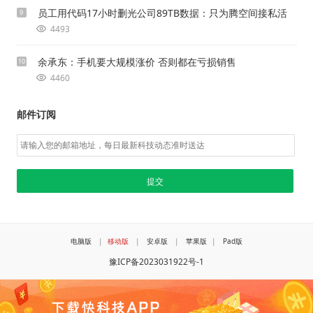
员工用代码17小时删光公司89TB数据：只为腾空间接私活
9
4493
余承东：手机要大规模涨价 否则都在亏损销售
10
4460
邮件订阅
电脑版
|
移动版
|
安卓版
|
苹果版
|
Pad版
豫ICP备2023031922号-1