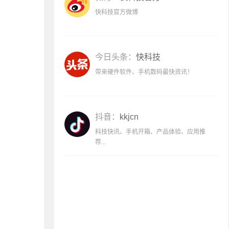
快科技官方微博
今日头条：
快科技
带来硬件软件、手机数码最快资讯！
抖音：
kkjcn
科技快讯、手机开箱、产品体验、应用推
荐...