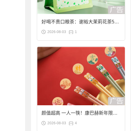
好喝不贵口粮茶：谢裕大茉莉花茶50g
2026-08-03
1
袋装9.9元到手
颜值超高 一人一筷！康巴赫新年限定
2026-08-03
4
合金筷子大促：19.9元