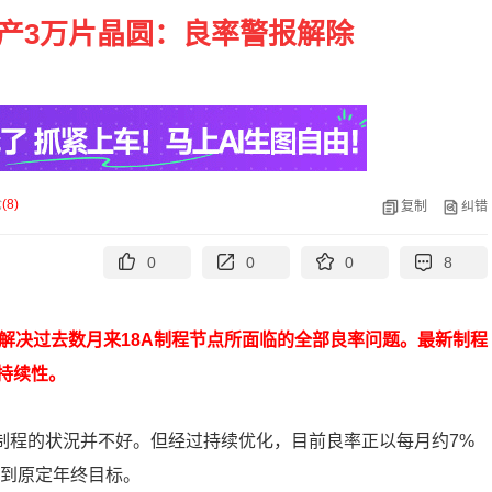
月产3万片晶圆：良率警报解除
论
(
8
)
复制
纠错
0
0
0
8
解决过去数月来18A制程节点所面临的全部良率问题。最新制程
持续性。
制程的状況并不好。但经过持续优化，目前良率正以每月约7%
达到原定年终目标。