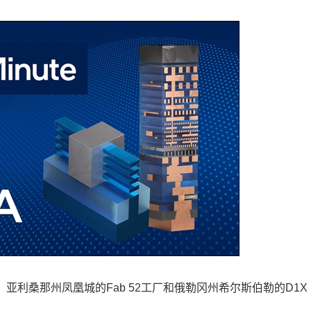
亚利桑那州凤凰城的Fab 52工厂和俄勒冈州希尔斯伯勒的D1X