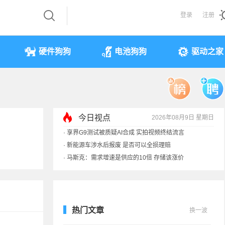
登录
注册
硬件狗狗
电池狗狗
驱动之家
今日视点
2026年08月9日 星期日
·
享界G9测试被质疑AI合成 实拍视频终结流言
·
新能源车涉水后报废 是否可以全损理赔
·
马斯克：需求增速是供应的10倍 存储该涨价
·
iPhone 17本月或调价：苹果供应链减产30%
热门文章
换一波