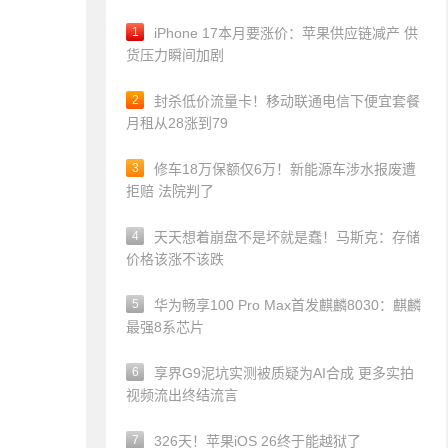
1
iPhone 17本月要涨价：苹果供应链减产 供
货压力瞬间加剧
2
封杀低价流量卡！移动联通电信下便宜套餐
月租从28涨到79
3
修车18万保额仅6万！新能源车涉水报废遭
拒赔 法院判了
4
天天想着崩盘不是坏就是蠢！马斯克：存储
价格该涨不该跌
5
华为畅享100 Pro Max首发麒麟8030：麒麟
最强8系芯片
6
享界G9泥坑实测被质疑为AI合成 更多实拍
视频流出终结流言
7
326天！苹果iOS 26终于能越狱了