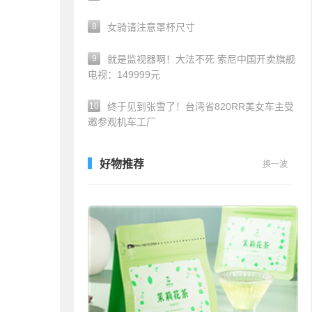
8
女骑请注意罩杯尺寸
9
就是监视器啊！大法不死 索尼中国开卖旗舰
电视：149999元
10
终于见到张雪了！台湾省820RR美女车主受
邀参观机车工厂
好物推荐
换一波