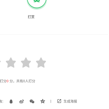
打赏
打分
0
分，共有
0
人打分
|
友:
生成海报