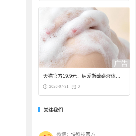
天猫官方19.9元：纳爱斯硫磺液体香
2026-07-31
0
皂2斤大促
关注我们
微博：
快科技官方