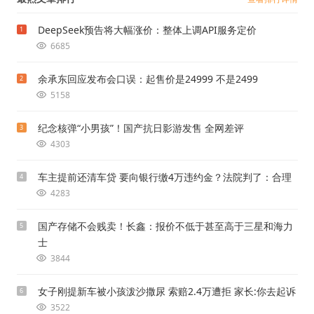
DeepSeek预告将大幅涨价：整体上调API服务定价
1
6685
余承东回应发布会口误：起售价是24999 不是2499
2
5158
纪念核弹“小男孩”！国产抗日影游发售 全网差评
3
4303
车主提前还清车贷 要向银行缴4万违约金？法院判了：合理
4
4283
国产存储不会贱卖！长鑫：报价不低于甚至高于三星和海力
5
士
3844
女子刚提新车被小孩泼沙撒尿 索赔2.4万遭拒 家长:你去起诉
6
3522