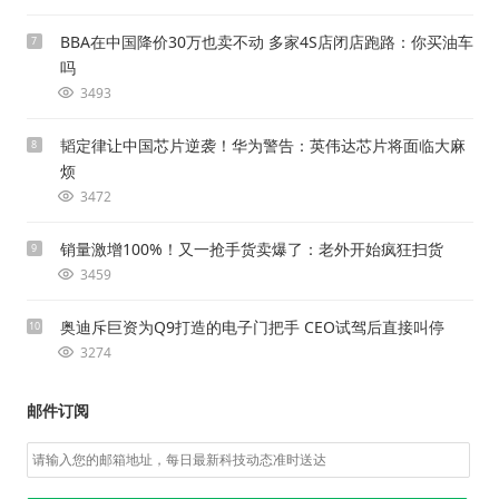
BBA在中国降价30万也卖不动 多家4S店闭店跑路：你买油车
7
吗
3493
韬定律让中国芯片逆袭！华为警告：英伟达芯片将面临大麻
8
烦
3472
销量激增100%！又一抢手货卖爆了：老外开始疯狂扫货
9
3459
奥迪斥巨资为Q9打造的电子门把手 CEO试驾后直接叫停
10
3274
邮件订阅