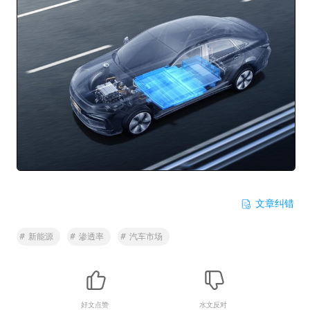
文章纠错
#
新能源
#
渗透率
#
汽车市场
好文点赞
水文反对