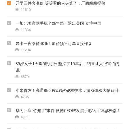
开学三件套涨价 等等看的人失算了：厂商纷纷提价
3
11610
一加北美官网手机全部售罄！退出美国 专注中国
4
11334
显卡一夜涨价40%！原价预售订单直接作废
5
11204
35岁女子1天喝5瓶可乐 坚持了15年后：结果让人很害怕的
6
说
6679
小米首发！高通8E6 Pro独占硬核技术：游戏体验大幅跃升
7
4735
华为回应“竹知了”事件 微博CEO转发黑手脉络：细思极恐！
8
4711