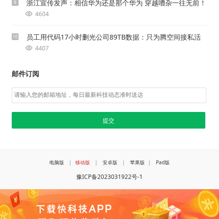
浙江宣传发声：相信华为还是那个华为 穿越嘈杂一往无前！
9
4604
员工用代码17小时删光公司89TB数据：只为腾空间接私活
10
4407
邮件订阅
电脑版
|
移动版
|
安卓版
|
苹果版
|
Pad版
豫ICP备2023031922号-1