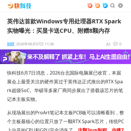
英伟达首款Windows专用处理器RTX Spark
实物曝光：买显卡送CPU、附赠8颗内存
朝晖
2026年06月07日 11:36
0
快科技6月7日消息，2026台北国际电脑展已收官，本届
展会上最受关注的硬件莫过于英伟达正式推出的RTX Spa
rk超级SoC。华硕等多家厂商同步展出了搭载该芯片的笔
记本主板实物。
从现场展出的ProArt笔记本主板PCB板可以清晰看到，整
个主板最核心的位置只放了一颗RTX Spark芯片，传统PC
上分开的CPU和GPU完全消失了。
这颗3nm制程、内建7