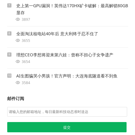
史上第一GPU漏洞！英伟达170HX矿卡破解：最高解锁80GB
7
显存
3897
全面淘汰核电站40年后 意大利终于忍不住了
8
3655
理想CEO李想将迎来第六娃：曾称不担心子女争遗产
9
3654
AI生图骗哭小男孩！官方声明：大连海底隧道看不到鱼
10
3584
邮件订阅