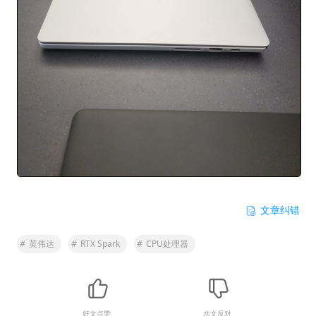
文章纠错
#
英伟达
#
RTX Spark
#
CPU处理器
好文点赞
水文反对