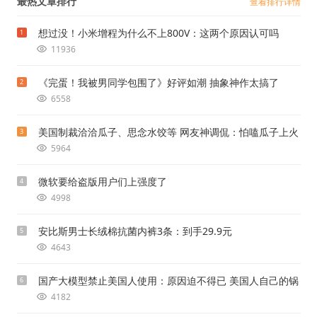
最热文章排行
查看排行详情
想过没！小米增程为什么不上800V：这两个原因认可吗
1
11936
《完蛋！我被男同学包围了》好评如潮 抽象神作太搞了
2
6558
美国制裁洽洽瓜子、思念水饺等 网友神调侃：怕嗑瓜子上火
3
5964
微软要给盗版用户们上强度了
4
4998
安比斯男士长绒棉抗菌内裤3条：到手29.9元
5
4643
国产大模型禁止美国人使用：原因迫不得已 美国人自己的锅
6
4182