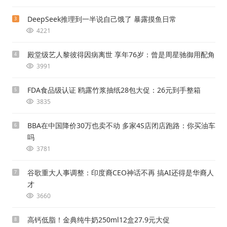
DeepSeek推理到一半说自己饿了 暴露摸鱼日常
3
4221
殿堂级艺人黎彼得因病离世 享年76岁：曾是周星驰御用配角
4
3991
FDA食品级认证 鸥露竹浆抽纸28包大促：26元到手整箱
5
3835
BBA在中国降价30万也卖不动 多家4S店闭店跑路：你买油车
6
吗
3781
谷歌重大人事调整：印度裔CEO神话不再 搞AI还得是华裔人
7
才
3660
高钙低脂！金典纯牛奶250ml12盒27.9元大促
8