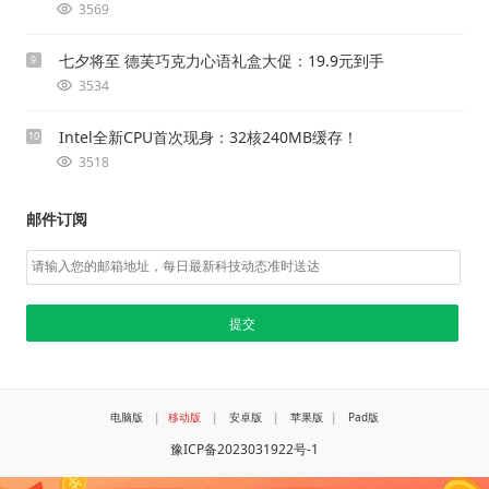
3569
七夕将至 德芙巧克力心语礼盒大促：19.9元到手
9
3534
Intel全新CPU首次现身：32核240MB缓存！
10
3518
邮件订阅
电脑版
|
移动版
|
安卓版
|
苹果版
|
Pad版
豫ICP备2023031922号-1