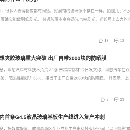
息，很多人去博物馆都有同感，好展馆的玻璃像不存在一样，拍照几乎不
璃确实能做到低反光。 普通玻璃本身会透光也会反光，光线照上去大约有
13
12
想夹胶玻璃重大突破 出厂自带2000块的防晒膜
消息，理想汽车材料技术负责人“@ 吉超超有材”今日发文称，理想汽车在
破，隔热性能提升36%，相当于出厂自带2000块的防晒膜。 其表示，上
9
23
内首条G4.5液晶玻璃基板生产线进入复产冲刺
消息，据媒体报道，成都高新区企业成都中光电科技有限公司（以下简称“