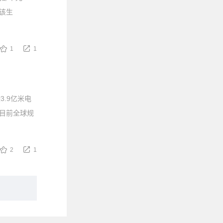
该生
1
1
3.9亿米电
目前全球规
2
1