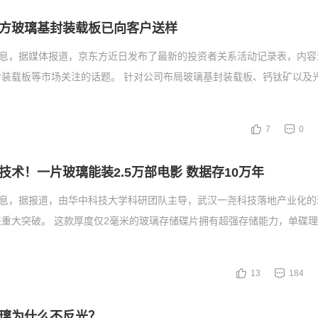
方玻璃基封装载板已向客户送样
消息，据媒体报道，京东方近日发布了最新的投资者关系活动记录表，内容
封装载板等市场关注的话题。 针对公司布局玻璃基封装载板、钙钛矿以及
7
0
技术！一片玻璃能装2.5万部电影 数据存10万年
消息，据报道，由华中科技大学科研团队主导，武汉一尧科技落地产业化的
重大突破。 这款厚度仅2毫米的玻璃存储碟片拥有超强存储能力，单碟
13
184
璃为什么不反光？