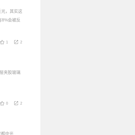
反光，其实这
8%会被反
1
2
双层夹胶玻璃
0
2
成都中光