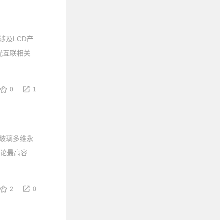
涉及LCD产
光互联相关
0
1
玻璃多维永
理论最高容
2
0