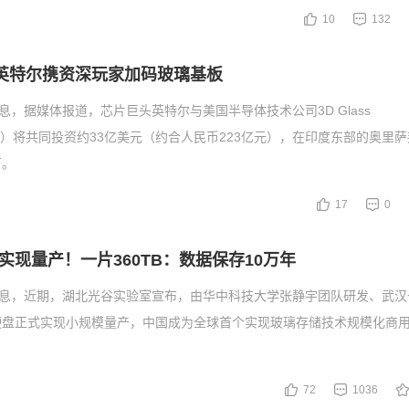
10
132
！英特尔携资深玩家加码玻璃基板
消息，据媒体报道，芯片巨头英特尔与美国半导体技术公司3D Glass
（3DGS）将共同投资约33亿美元（约合人民币223亿元），在印度东部的奥里
厂。
17
0
实现量产！一片360TB：数据保存10万年
消息，近期，湖北光谷实验室宣布，由华中科技大学张静宇团队研发、武汉
硬盘正式实现小规模量产，中国成为全球首个实现玻璃存储技术规模化商
72
1036