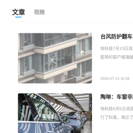
文章
视频
台风防护翻车
快科技7月13日
胶带的窗户玻璃破
2026-07-13 16:39
陶琳：车窗非
快科技6月5日消
行了科普，揭示了