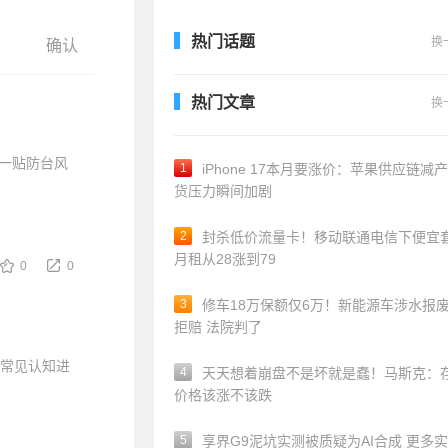
热门话题
换
热门文章
换
一贴防台风
1
iPhone 17本月要涨价：苹果供应链减产
货压力瞬间加剧
2
封杀低价流量卡！移动联通电信下便宜
月租从28涨到79
0
0
3
修车18万保额仅6万！新能源车涉水报
拒赔 法院判了
一常见认知进
4
天天想着崩盘不是坏就是蠢！马斯克：
价格该涨不该跌
5
享界G9泥坑实测被质疑为AI合成 更多