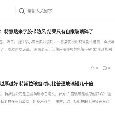
：特意贴米字胶带防风 结果只有自家玻璃碎了
消息，近日，浙江某小区台风过境后，一栋居民楼出现戏剧性场景：全楼唯
碎，引发网友热议。 画面显示，该住户用多层黄色胶带呈“米”字形加固
0
0
越厚越好 特斯拉破窗时间比普通玻璃短几十倍
息，特斯拉公司副总裁陶琳今日发文，针对“车窗玻璃是越厚越好吗？”这
特斯拉在车窗玻璃上的技术取舍。 陶琳介绍，特斯拉的工程师在车窗