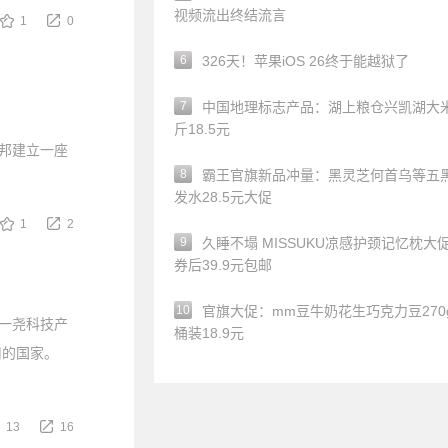
视频流出终结流言
1
0
6
326天！苹果iOS 26终于能越狱了
7
中国地理标志产品：湖上粮仓兴凯湖大米
斤18.5元
萨邦建立一座
8
霸王官旗新品冲量：黑灵芝何首乌等五
发水28.5元大促
1
2
9
久睡不塌 MISSUKU凉感护颈记忆枕大
券后39.9元包邮
10
官旗大促：mm豆牛奶花生巧克力豆270g
一尧科技产
桶装18.9元
用的国家。
13
16