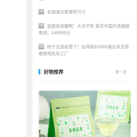
8
女骑请注意罩杯尺寸
9
就是监视器啊！大法不死 索尼中国开卖旗舰
电视：149999元
10
终于见到张雪了！台湾省820RR美女车主受
邀参观机车工厂
好物推荐
换一波