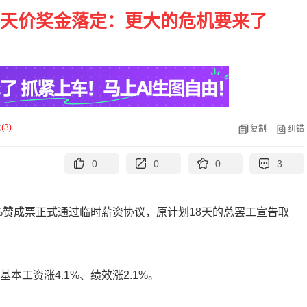
工天价奖金落定：更大的危机要来了
论
(
3
)
复制
纠错
0
0
0
3
7%赞成票正式通过临时薪资协议，原计划18天的总罢工宣告取
本工资涨4.1%、绩效涨2.1%。