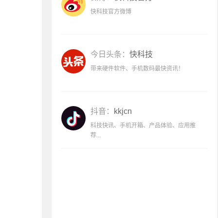
快科技官方微博
今日头条：
快科技
带来硬件软件、手机数码最快资讯！
抖音：
kkjcn
科技快讯、手机开箱、产品体验、应用推
荐...