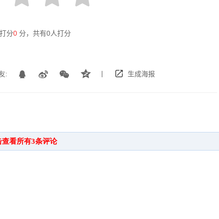
打分
0
分，共有
0
人打分
|
友:
生成海报