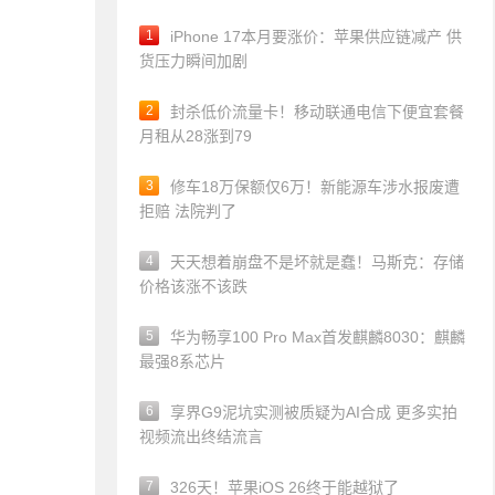
1
iPhone 17本月要涨价：苹果供应链减产 供
货压力瞬间加剧
2
封杀低价流量卡！移动联通电信下便宜套餐
月租从28涨到79
3
修车18万保额仅6万！新能源车涉水报废遭
拒赔 法院判了
4
天天想着崩盘不是坏就是蠢！马斯克：存储
价格该涨不该跌
5
华为畅享100 Pro Max首发麒麟8030：麒麟
最强8系芯片
6
享界G9泥坑实测被质疑为AI合成 更多实拍
视频流出终结流言
7
326天！苹果iOS 26终于能越狱了