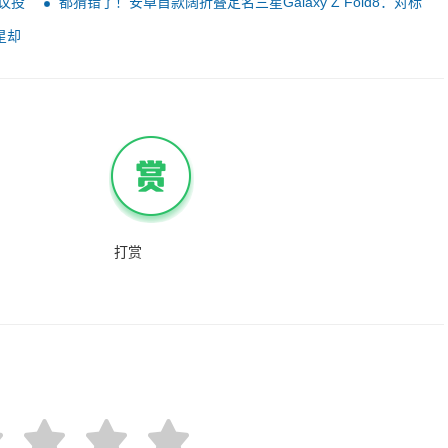
议投
都猜错了！安卓首款阔折叠定名三星Galaxy Z Fold8：对标
华为Pura X Max
星却
打赏