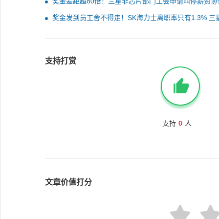
奖金差距超80倍！三星非芯片部门工会申请叫停薪资协
票
奖金发到员工舍不得走！SK海力士离职率只有1.3% 三
高达10.1%
支持打赏
支持
0
人
文章价值打分