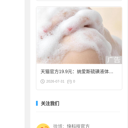
天猫官方19.9元：纳爱斯硫磺液体香
2026-07-31
0
皂2斤大促
关注我们
微博：
快科技官方