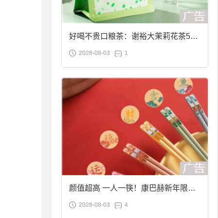
好喝不贵口粮茶：谢裕大茉莉花茶50g
2026-08-03
1
袋装9.9元到手
颜值超高 一人一筷！康巴赫新年限定
2026-08-03
4
合金筷子大促：19.9元