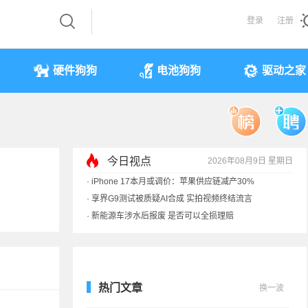
登录
注册
硬件狗狗
电池狗狗
驱动之家
今日视点
2026年08月9日 星期日
·
iPhone 17本月或调价：苹果供应链减产30%
·
享界G9测试被质疑AI合成 实拍视频终结流言
·
新能源车涉水后报废 是否可以全损理赔
·
马斯克：需求增速是供应的10倍 存储该涨价
热门文章
换一波