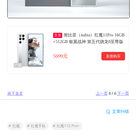
努比亚（nubia）红魔11Pro 16GB
京东
+512GB 银翼战神 第五代骁龙8至尊版
8000mAh 游戏手机【大内存抄底，早
购更安心】
5699元
直接购买
广告
余下全文
上一页
6 / 6
下一页
文章纠错
#
红魔
#
红魔手机
#
红魔11S Pro+