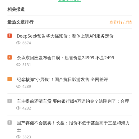
相关报道
最热文章排行
查看排行详情
DeepSeek预告将大幅涨价：整体上调API服务定价
1
6674
余承东回应发布会口误：起售价是24999 不是2499
2
5131
纪念核弹“小男孩”！国产抗日影游发售 全网差评
3
4289
车主提前还清车贷 要向银行缴4万违约金？法院判了：合理
4
4282
国产存储不会贱卖！长鑫：报价不低于甚至高于三星和海力
5
士
3823