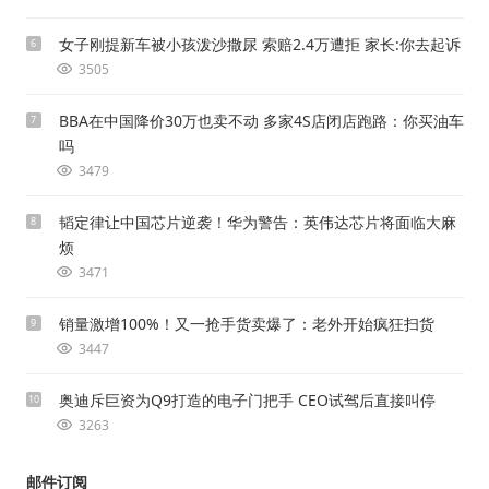
女子刚提新车被小孩泼沙撒尿 索赔2.4万遭拒 家长:你去起诉
6
3505
BBA在中国降价30万也卖不动 多家4S店闭店跑路：你买油车
7
吗
3479
韬定律让中国芯片逆袭！华为警告：英伟达芯片将面临大麻
8
烦
3471
销量激增100%！又一抢手货卖爆了：老外开始疯狂扫货
9
3447
奥迪斥巨资为Q9打造的电子门把手 CEO试驾后直接叫停
10
3263
邮件订阅