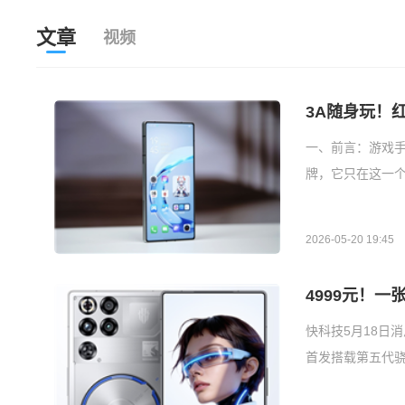
文章
视频
3A随身玩！红
一、前言：游戏手
牌，它只在这一
2026-05-20 19:45
4999元！一
快科技5月18日消
首发搭载第五代骁