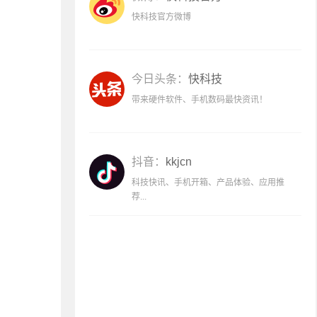
快科技官方微博
今日头条：
快科技
带来硬件软件、手机数码最快资讯！
抖音：
kkjcn
科技快讯、手机开箱、产品体验、应用推
荐...