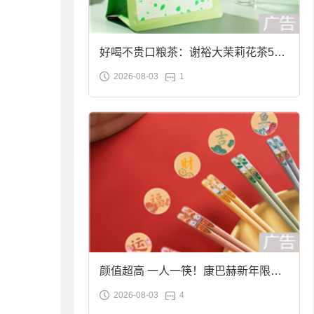
好喝不贵口粮茶：谢裕大茉莉花茶50g
2026-08-03
1
袋装9.9元到手
颜值超高 一人一筷！康巴赫新年限定
2026-08-03
4
合金筷子大促：19.9元