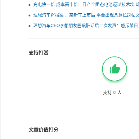
充电快一倍 成本高十倍！日产全固态电池迈过技术坎 
上成本墙
理想汽车将报案 ：某新车上市后 平台出现恶意拉踩帖文
前李想发朋友圈称遭遇最恶劣内卷
理想汽车CEO李想朋友圈飙脏话后二次发声：怒斥某日
牌持续拉踩
支持打赏
支持
0
人
文章价值打分