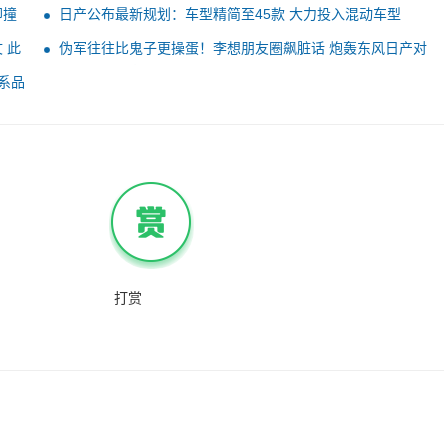
却撞
日产公布最新规划：车型精简至45款 大力投入混动车型
 此
伪军往往比鬼子更操蛋！李想朋友圈飙脏话 炮轰东风日产对
其拉踩：后者高管回应
系品
打赏