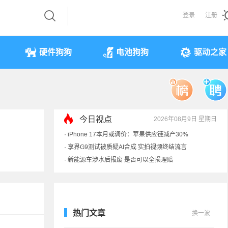
登录
注册
硬件狗狗
电池狗狗
驱动之家
今日视点
2026年08月9日 星期日
·
iPhone 17本月或调价：苹果供应链减产30%
·
享界G9测试被质疑AI合成 实拍视频终结流言
·
新能源车涉水后报废 是否可以全损理赔
·
马斯克：需求增速是供应的10倍 存储该涨价
热门文章
换一波