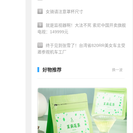
8
女骑请注意罩杯尺寸
9
就是监视器啊！大法不死 索尼中国开卖旗舰
电视：149999元
10
终于见到张雪了！台湾省820RR美女车主受
邀参观机车工厂
好物推荐
换一波