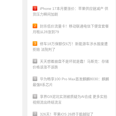
1
iPhone 17本月要涨价：苹果供应链减产 供
货压力瞬间加剧
2
封杀低价流量卡！移动联通电信下便宜套餐
月租从28涨到79
3
修车18万保额仅6万！新能源车涉水报废遭
拒赔 法院判了
4
天天想着崩盘不是坏就是蠢！马斯克：存储
价格该涨不该跌
5
华为畅享100 Pro Max首发麒麟8030：麒麟
最强8系芯片
6
享界G9泥坑实测被质疑为AI合成 更多实拍
视频流出终结流言
7
326天！苹果iOS 26终于能越狱了