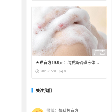
天猫官方19.9元：纳爱斯硫磺液体香
2026-07-31
0
皂2斤大促
关注我们
微博：
快科技官方