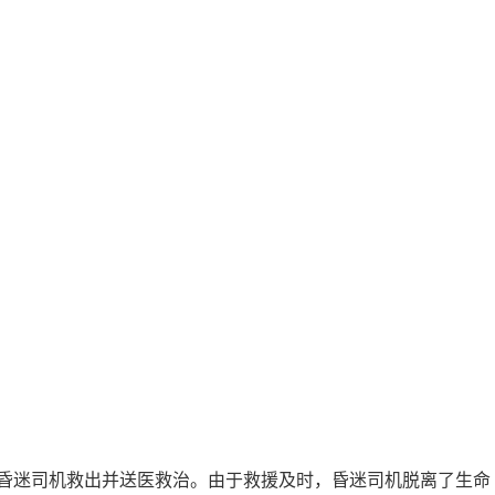
昏迷司机救出并送医救治。由于救援及时，昏迷司机脱离了生命