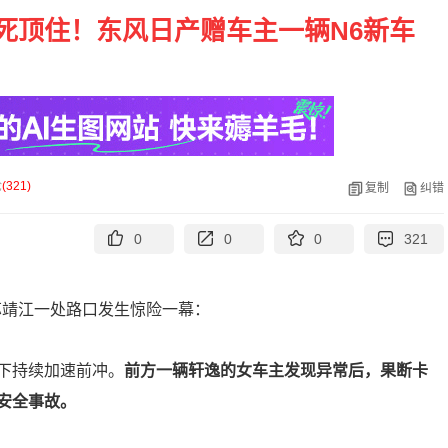
死顶住！东风日产赠车主一辆N6新车
论
(
321
)
复制
纠错
0
0
0
321
江苏靖江一处路口发生惊险一幕：
下持续加速前冲。
前方一辆轩逸的女车主发现异常后，果断卡
安全事故。