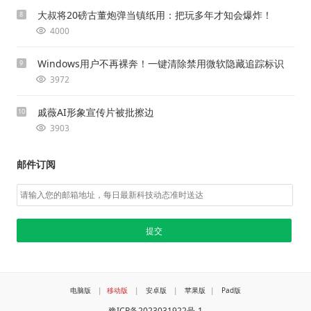
大叔将20磅古董炮弹当镇纸用：把玩多年才知会爆炸！
8
4000
Windows用户不再裸奔！一键清除禁用微软隐藏追踪标识
9
3972
戚薇AI形象宣传片被批擦边
10
3903
邮件订阅
电脑版
|
移动版
|
安卓版
|
苹果版
|
Pad版
豫ICP备2023031922号-1