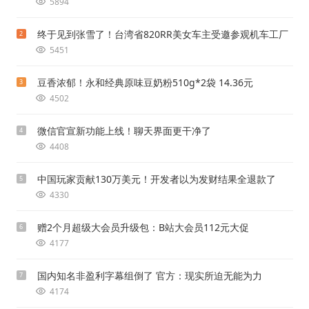
5894
终于见到张雪了！台湾省820RR美女车主受邀参观机车工厂
2
5451
豆香浓郁！永和经典原味豆奶粉510g*2袋 14.36元
3
4502
微信官宣新功能上线！聊天界面更干净了
4
4408
中国玩家贡献130万美元！开发者以为发财结果全退款了
5
4330
赠2个月超级大会员升级包：B站大会员112元大促
6
4177
国内知名非盈利字幕组倒了 官方：现实所迫无能为力
7
4174