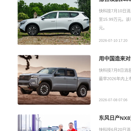
快科技7月10日消
至15.99万元。
元。
2026-07-10 17:20
用中国造来对
快科技7月8日消
最早2026年内
2026-07-08 07:06
东风日产NX8
快科技6月20日