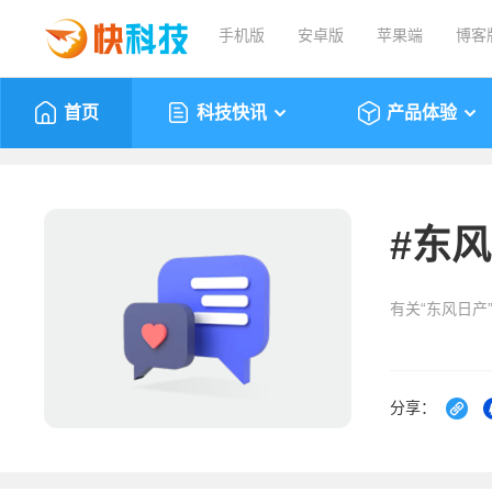
手机版
安卓版
苹果端
博客
首页
科技快讯
产品体验
#
东风
有关“东风日产
分享：