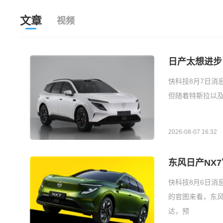
文章
视频
日产太想进步
快科技8月7日消
但随着特斯拉以
2026-08-07 16:32
东风日产NX
快科技8月6日消
的官图来看，东风
达，预