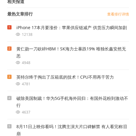
相关报道
最热文章排行
查看排行详情
iPhone 17本月要涨价：苹果供应链减产 供货压力瞬间加剧
1
12138
黄仁勋一刀砍碎HBM！SK海力士暴跌19% 唯独长鑫安然无
2
恙
4948
英特尔终于掏出了压箱底的技术！CPU不用再干苦力
3
4781
破除美国制裁！华为5G手机海外回归：有国外花粉到激动不
4
行
4637
8月11日上映你看吗！沈腾主演大片口碑解禁 有人看完称泪
5
崩