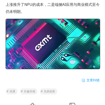
上涨推升了NPU的成本，二是端侧AI应用与商业模式至今
仍未明朗。
文章纠错
#
高通
#
长鑫存储
#
兆易创新