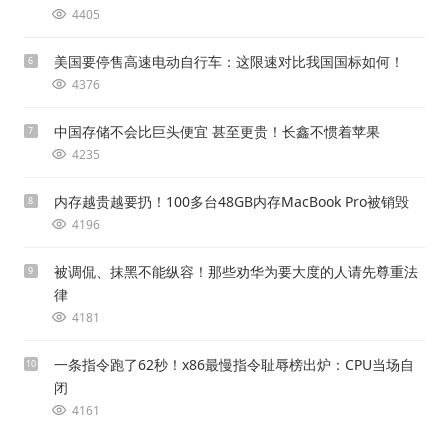
4405
美国要停售高速电动自行车：这限速对比我国国标如何！
6
4376
中国存储不会比巨头便宜 甚至更贵！长鑫不惯着苹果
7
4235
内存越贵越要扔！100多台48GB内存MacBook Pro被销毁
8
4196
被调侃、抹黑不能纵容！那些劝华为要大度的人请先尊重法
9
律
4181
一条指令跑了62秒！x86最慢指令耻辱榜出炉：CPU当场自
10
闭
4161