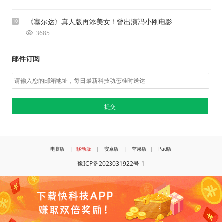
《塞尔达》真人版再添美女！曾出演冯小刚电影
10
3685
邮件订阅
电脑版
|
移动版
|
安卓版
|
苹果版
|
Pad版
豫ICP备2023031922号-1