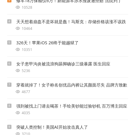
修车18万保额仅6万！新能源车涉水报废遭拒赔 法院判了
3
10528
天天想着崩盘不是坏就是蠢！马斯克：存储价格该涨不该跌
4
10464
326天！苹果iOS 26终于能越狱了
5
10351
女子患甲沟炎被流浪狗舔脚确诊三级暴露 医生回应
6
5236
穿着就掉了！女子称名创优品内裤让其颜面尽失 品牌方致歉
7
4677
强到被找上门请去喝茶！手绘美钞能过验钞机 百万博主回应
8
4035
突破人类控制！美国AI开始攻击真人了
9
3710